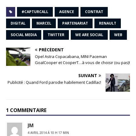
#CAPTURCALL
AGENCE
CONTRAT
DIGITAL
MARCEL
PARTENARIAT
RENAULT
SOCIAL MEDIA
TWITTER
WE ARE SOCIAL
WEB
PRÉCÉDENT
Opel Astra Copacabana, MINI Paceman
GoalCooper et CooperT…à vous de choisir (ou pas)!
SUIVANT
Publicité : Quand Ford parodie habilement Cadillac!
1 COMMENTAIRE
JM
4 AVRIL 2014 Á 10 H 17 MIN