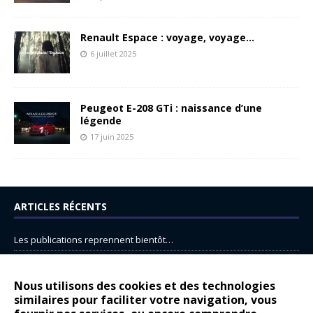
Renault Espace : voyage, voyage…
6 juillet 2025
Peugeot E-208 GTi : naissance d’une
légende
17 juin 2025
ARTICLES RÉCENTS
Les publications reprennent bientôt…
DS N°8 : Oui, les français vont parfois trop loin.
14 juillet : nouveau film de marque pour Citroën
Nous utilisons des cookies et des technologies
similaires pour faciliter votre navigation, vous
Renault Espace : voyage, voyage…