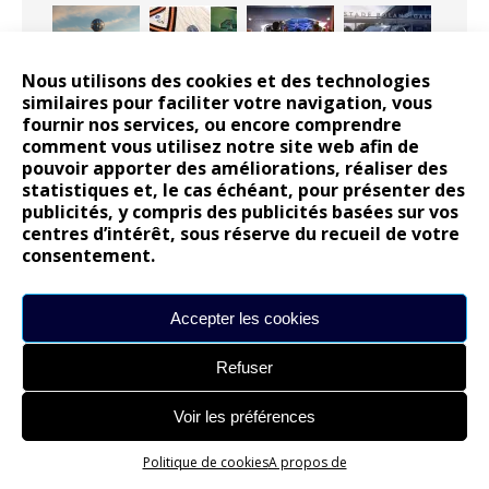
Nous utilisons des cookies et des technologies
similaires pour faciliter votre navigation, vous
fournir nos services, ou encore comprendre
comment vous utilisez notre site web afin de
pouvoir apporter des améliorations, réaliser des
statistiques et, le cas échéant, pour présenter des
Les publications reprennent bientôt…
publicités, y compris des publicités basées sur vos
4 avril 2026
centres d’intérêt, sous réserve du recueil de votre
consentement.
DS N°8 : Oui, les français vont parfois trop
Accepter les cookies
loin.
13 septembre 2025
Refuser
14 juillet : nouveau film de marque pour
Voir les préférences
Citroën
12 juillet 2025
Politique de cookies
A propos de