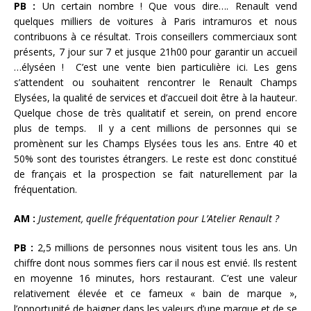
PB :
Un certain nombre ! Que vous dire…. Renault vend
quelques milliers de voitures à Paris intramuros et nous
contribuons à ce résultat. Trois conseillers commerciaux sont
présents, 7 jour sur 7 et jusque 21h00 pour garantir un accueil
…élyséen ! C’est une vente bien particulière ici. Les gens
s’attendent ou souhaitent rencontrer le Renault Champs
Elysées, la qualité de services et d’accueil doit être à la hauteur.
Quelque chose de très qualitatif et serein, on prend encore
plus de temps. Il y a cent millions de personnes qui se
promènent sur les Champs Elysées tous les ans. Entre 40 et
50% sont des touristes étrangers. Le reste est donc constitué
de français et la prospection se fait naturellement par la
fréquentation.
AM :
Justement, quelle fréquentation pour L’Atelier Renault ?
PB :
2,5 millions de personnes nous visitent tous les ans. Un
chiffre dont nous sommes fiers car il nous est envié. Ils restent
en moyenne 16 minutes, hors restaurant. C’est une valeur
relativement élevée et ce fameux « bain de marque »,
l’opportunité de baigner dans les valeurs d’une marque et de se