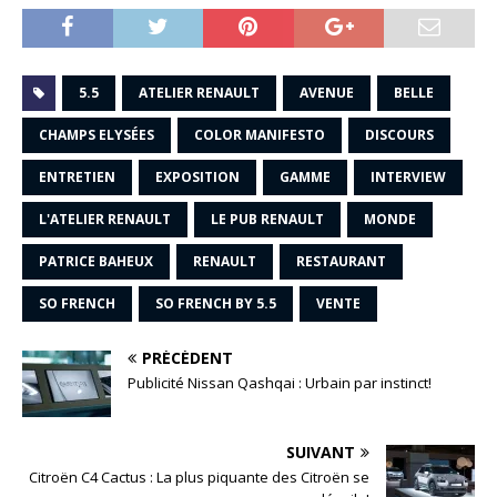
5.5
ATELIER RENAULT
AVENUE
BELLE
CHAMPS ELYSÉES
COLOR MANIFESTO
DISCOURS
ENTRETIEN
EXPOSITION
GAMME
INTERVIEW
L'ATELIER RENAULT
LE PUB RENAULT
MONDE
PATRICE BAHEUX
RENAULT
RESTAURANT
SO FRENCH
SO FRENCH BY 5.5
VENTE
PRÉCÉDENT
Publicité Nissan Qashqai : Urbain par instinct!
SUIVANT
Citroën C4 Cactus : La plus piquante des Citroën se