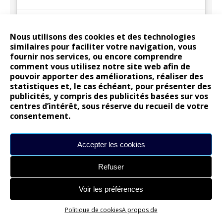
Nous utilisons des cookies et des technologies
similaires pour faciliter votre navigation, vous
LETTRE D’INFORMATION
fournir nos services, ou encore comprendre
comment vous utilisez notre site web afin de
pouvoir apporter des améliorations, réaliser des
Nom
statistiques et, le cas échéant, pour présenter des
publicités, y compris des publicités basées sur vos
E-mail
centres d’intérêt, sous réserve du recueil de votre
I agree to my submitted data being stored and used to
consentement.
receive newsletters
Accepter les cookies
Refuser
Voir les préférences
Politique de cookies
A propos de