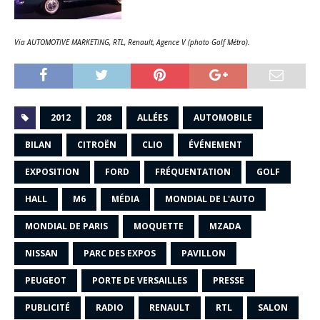
Via AUTOMOTIVE MARKETING, RTL, Renault, Agence V (photo Golf Métro).
2012
208
ALLÉES
AUTOMOBILE
BILAN
CITROËN
CLIO
ÉVÉNEMENT
EXPOSITION
FORD
FRÉQUENTATION
GOLF
HALL
M6
MÉDIA
MONDIAL DE L'AUTO
MONDIAL DE PARIS
MOQUETTE
MZADA
NISSAN
PARC DES EXPOS
PAVILLON
PEUGEOT
PORTE DE VERSAILLES
PRESSE
PUBLICITÉ
RADIO
RENAULT
RTL
SALON