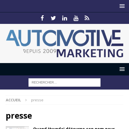
ACCUEIL
presse
presse
Quand Hyundai détourne son nom pour