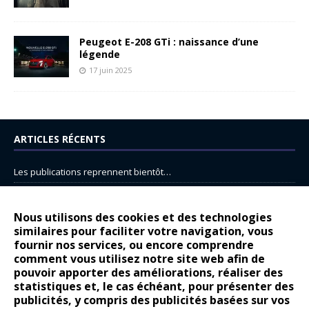
Peugeot E-208 GTi : naissance d’une
légende
17 juin 2025
ARTICLES RÉCENTS
Les publications reprennent bientôt…
DS N°8 : Oui, les français vont parfois trop loin.
14 juillet : nouveau film de marque pour Citroën
Nous utilisons des cookies et des technologies
similaires pour faciliter votre navigation, vous
Renault Espace : voyage, voyage…
fournir nos services, ou encore comprendre
comment vous utilisez notre site web afin de
Peugeot E-208 GTi : naissance d’une légende
pouvoir apporter des améliorations, réaliser des
statistiques et, le cas échéant, pour présenter des
COMMENTAIRES RÉCENTS
publicités, y compris des publicités basées sur vos