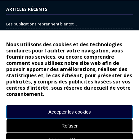
ARTICLES RÉCENTS
Les publications reprennent bientôt…
DS N°8 : Oui, les français vont parfois trop loin.
14 juillet : nouveau film de marque pour Citroën
Nous utilisons des cookies et des technologies
similaires pour faciliter votre navigation, vous
Renault Espace : voyage, voyage…
fournir nos services, ou encore comprendre
Peugeot E-208 GTi : naissance d’une légende
comment vous utilisez notre site web afin de
pouvoir apporter des améliorations, réaliser des
statistiques et, le cas échéant, pour présenter des
COMMENTAIRES RÉCENTS
publicités, y compris des publicités basées sur vos
centres d’intérêt, sous réserve du recueil de votre
Bernard Dardart
dans
Dacia Sandero : pour les gens vrais
consentement.
Gilly
dans
Citroën ë-C3 : la révolution a commencé
gyo
dans
Alpine A290 : L’irrésistible attraction de la légèreté
Accepter les cookies
leroy
dans
Lancia Ypsilon : naturellement envoûtante ?
Refuser
maria
dans
Nouvelle Opel Corsa : Yes of Corsa !