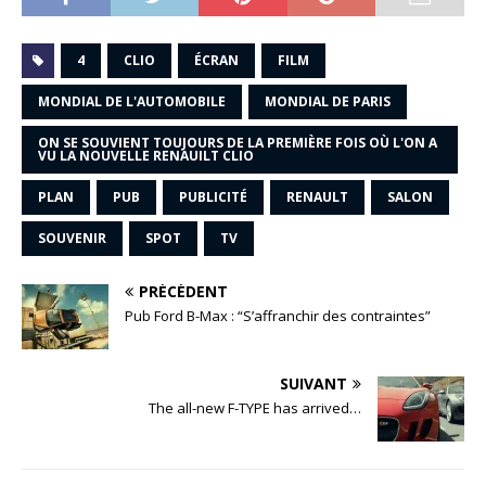
4
CLIO
ÉCRAN
FILM
MONDIAL DE L'AUTOMOBILE
MONDIAL DE PARIS
ON SE SOUVIENT TOUJOURS DE LA PREMIÈRE FOIS OÙ L'ON A
VU LA NOUVELLE RENAUILT CLIO
PLAN
PUB
PUBLICITÉ
RENAULT
SALON
SOUVENIR
SPOT
TV
PRÉCÉDENT
Pub Ford B-Max : “S’affranchir des contraintes”
SUIVANT
The all-new F-TYPE has arrived…