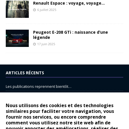
Renault Espace : voyage, voyage…
6 juillet 2025
Peugeot E-208 GTi : naissance d’une
légende
17 juin 2025
ARTICLES RÉCENTS
Les publications reprennent bientôt…
DS N°8 : Oui, les français vont parfois trop loin.
14 juillet : nouveau film de marque pour Citroën
Nous utilisons des cookies et des technologies
similaires pour faciliter votre navigation, vous
Renault Espace : voyage, voyage…
fournir nos services, ou encore comprendre
Peugeot E-208 GTi : naissance d’une légende
comment vous utilisez notre site web afin de
pouvoir apporter des améliorations, réaliser des