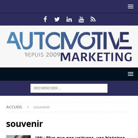
ACCUEIL
souvenir
souvenir
VW : Plus que nos voitures, vos histoires.