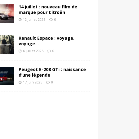
14 juillet : nouveau film de
marque pour Citroën
12 juillet 2025
0
Renault Espace : voyage,
voyage…
6 juillet 2025
0
Peugeot E-208 GTi : naissance
d’une légende
17 juin 2025
0