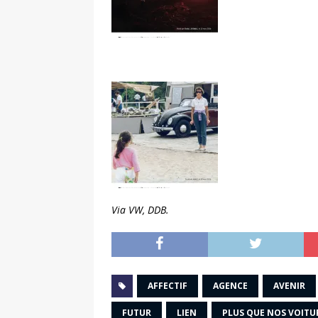
Via VW, DDB.
AFFECTIF
AGENCE
AVENIR
FUTUR
LIEN
PLUS QUE NOS VOITU