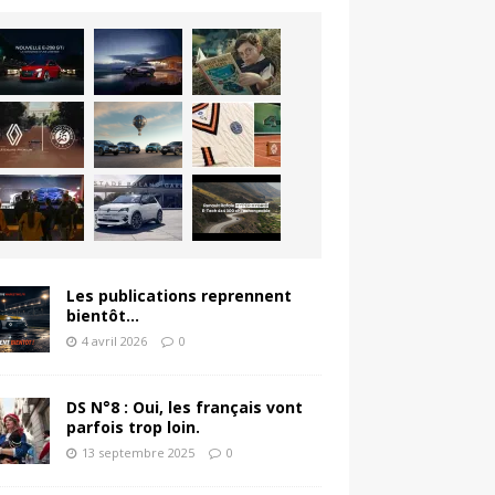
Les publications reprennent
bientôt…
4 avril 2026
0
DS N°8 : Oui, les français vont
parfois trop loin.
13 septembre 2025
0