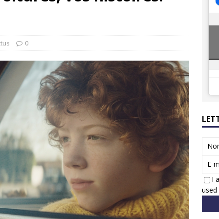
ions reprennent bientôt…
ACTUS
8 : Oui, les français vont parfois trop loin.
ACTUS
ctus
0
LET
No
E-m
I 
used 