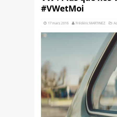
[ 4 avril 2026 ]
Les publicat
#VWetMoi
[ 13 septembre 2025 ]
DS N°
17 mars 2016
Frédéric MARTINEZ
A