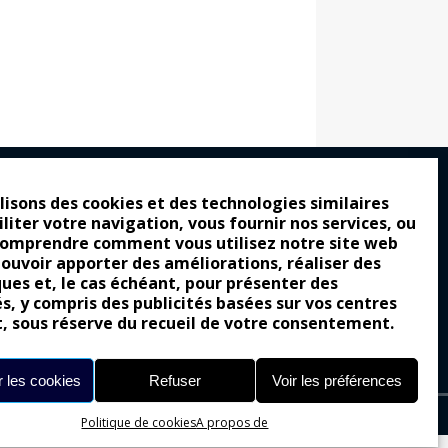
lisons des cookies et des technologies similaires
iliter votre navigation, vous fournir nos services, ou
ro : pour les gens vrais
comprendre comment vous utilisez notre site web
tion a commencé
pouvoir apporter des améliorations, réaliser des
ques et, le cas échéant, pour présenter des
e attraction de la légèreté
és, y compris des publicités basées sur vos centres
llement envoûtante ?
t, sous réserve du recueil de votre consentement.
Yes of Corsa !
 les cookies
Refuser
Voir les préférences
Politique de cookies
A propos de