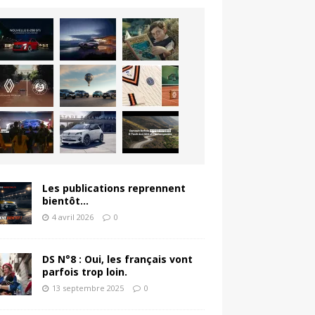
Les publications reprennent
bientôt…
4 avril 2026
0
DS N°8 : Oui, les français vont
parfois trop loin.
13 septembre 2025
0