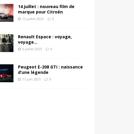
14 juillet : nouveau film de
marque pour Citroën
12 juillet 2025
0
Renault Espace : voyage,
voyage…
6 juillet 2025
0
Peugeot E-208 GTi : naissance
d’une légende
17 juin 2025
0