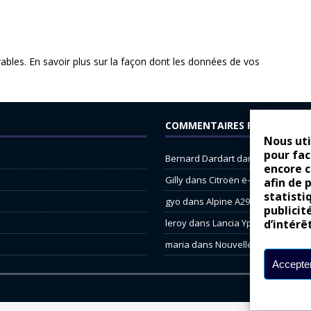
rables.
En savoir plus sur la façon dont les données de vos
COMMENTAIRES RÉCENTS
Nous uti
pour fac
Bernard Dardart
dans
Dacia Sande
encore 
Gilly
dans
Citroën ë-C3 : la révolu
afin de 
statisti
gyo
dans
Alpine A290 : L’irrésistibl
publicit
leroy
dans
Lancia Ypsilon : nature
d’intérê
maria
dans
Nouvelle Opel Corsa : 
Accepter