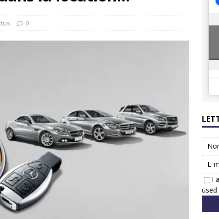
ions reprennent bientôt…
ACTUS
8 : Oui, les français vont parfois trop loin.
ACTUS
ctus
0
LET
No
E-m
I 
used 