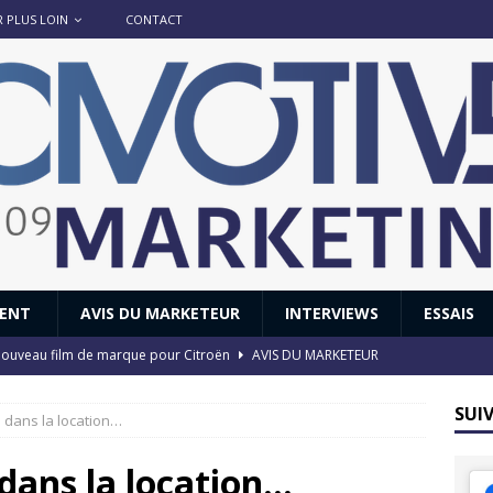
R PLUS LOIN
CONTACT
IENT
AVIS DU MARKETEUR
INTERVIEWS
ESSAIS
 : nouveau film de marque pour Citroën
AVIS DU MARKETEUR
ace : voyage, voyage…
ACTUS
SUI
 dans la location…
8 GTi : naissance d’une légende
ACTUS
 Honda dévoile un spot publicitaire… confiné!
ACTUS
dans la location…