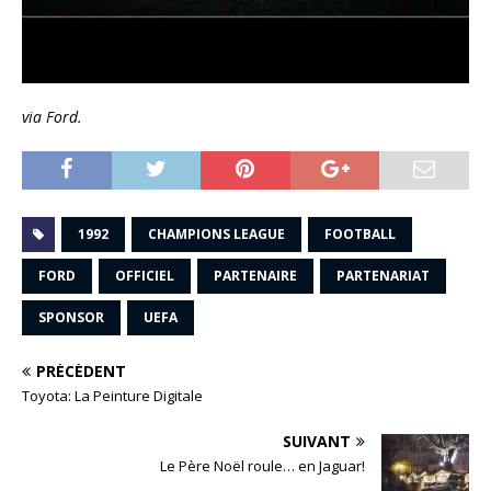
via Ford.
1992
CHAMPIONS LEAGUE
FOOTBALL
FORD
OFFICIEL
PARTENAIRE
PARTENARIAT
SPONSOR
UEFA
PRÉCÉDENT
Toyota: La Peinture Digitale
SUIVANT
Le Père Noël roule… en Jaguar!