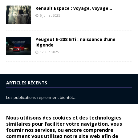
Renault Espace : voyage, voyage…
6 juillet 2025
Peugeot E-208 GTi : naissance d’une
légende
17 juin 2025
ARTICLES RÉCENTS
Les publications reprennent bientôt…
DS N°8 : Oui, les français vont parfois trop loin.
14 juillet : nouveau film de marque pour Citroën
Nous utilisons des cookies et des technologies
similaires pour faciliter votre navigation, vous
Renault Espace : voyage, voyage…
fournir nos services, ou encore comprendre
Peugeot E-208 GTi : naissance d’une légende
comment vous utilisez notre site web afin de