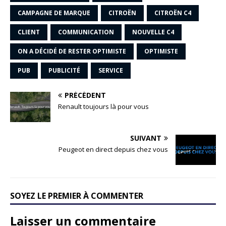
CAMPAGNE DE MARQUE
CITROËN
CITROËN C4
CLIENT
COMMUNICATION
NOUVELLE C4
ON A DÉCIDÉ DE RESTER OPTIMISTE
OPTIMISTE
PUB
PUBLICITÉ
SERVICE
PRÉCÉDENT
Renault toujours là pour vous
SUIVANT
Peugeot en direct depuis chez vous
SOYEZ LE PREMIER À COMMENTER
Laisser un commentaire