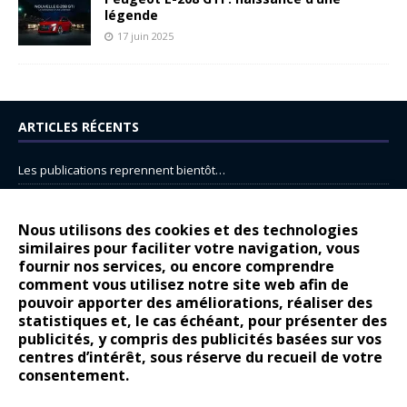
légende
17 juin 2025
ARTICLES RÉCENTS
Les publications reprennent bientôt…
DS N°8 : Oui, les français vont parfois trop loin.
14 juillet : nouveau film de marque pour Citroën
Nous utilisons des cookies et des technologies
similaires pour faciliter votre navigation, vous
Renault Espace : voyage, voyage…
fournir nos services, ou encore comprendre
Peugeot E-208 GTi : naissance d’une légende
comment vous utilisez notre site web afin de
pouvoir apporter des améliorations, réaliser des
statistiques et, le cas échéant, pour présenter des
COMMENTAIRES RÉCENTS
publicités, y compris des publicités basées sur vos
centres d’intérêt, sous réserve du recueil de votre
Bernard Dardart
dans
Dacia Sandero : pour les gens vrais
consentement.
Gilly
dans
Citroën ë-C3 : la révolution a commencé