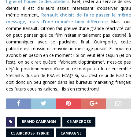
ligne et l’ouverte des ateliers
. Bref, rester au service de ses
clients. Il est d’ailleurs assez intéressant d’observer qu’au
même moment,
Renault choisit de faire passer le même
message, mais d’une manière bien différente
. Mais tout
comme Renault, Citroën fait preuve d’une grande réactivité car
on peut penser que ce film n’était initialement pas destiné à
communiquer avec ce packshot final. Qu’importe, cette
publicité est réussie et renvoie un message positif. Et nous en
avons bien besoin en ce moment ! Si on veut être taquin (et on
l’est), on se dirait qu’être “fabricant d’optimisme”, n’est-ce pas
déjà le positionnement d’une autre marque du futur ensemble
Stellantis (fusion de PSA et FCA)? Si, si… c’est celui de Fiat! Ca
doit donc un peu grincer dans les bureaux marketing français
des futurs cousins italiens… Ils s’en remettront!
BRAND CAMPAIGN
C5 AIRCROSS
C5 AIRCROSS HYBRID
CAMPAGNE