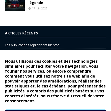
légende
17 juin 2025
ARTICLES RÉCENTS
Les publications reprennent bientôt…
DS N°8 : Oui, les français vont parfois trop loin.
14 juillet : nouveau film de marque pour Citroën
Nous utilisons des cookies et des technologies
similaires pour faciliter votre navigation, vous
Renault Espace : voyage, voyage…
fournir nos services, ou encore comprendre
comment vous utilisez notre site web afin de
Peugeot E-208 GTi : naissance d’une légende
pouvoir apporter des améliorations, réaliser des
statistiques et, le cas échéant, pour présenter des
COMMENTAIRES RÉCENTS
publicités, y compris des publicités basées sur vos
centres d’intérêt, sous réserve du recueil de votre
Bernard Dardart
dans
Dacia Sandero : pour les gens vrais
consentement.
Gilly
dans
Citroën ë-C3 : la révolution a commencé