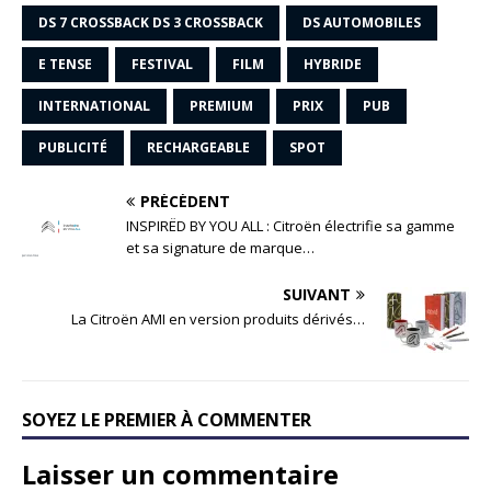
DS 7 CROSSBACK DS 3 CROSSBACK
DS AUTOMOBILES
E TENSE
FESTIVAL
FILM
HYBRIDE
INTERNATIONAL
PREMIUM
PRIX
PUB
PUBLICITÉ
RECHARGEABLE
SPOT
PRÉCÉDENT
INSPIRËD BY YOU ALL : Citroën électrifie sa gamme
et sa signature de marque…
SUIVANT
La Citroën AMI en version produits dérivés…
SOYEZ LE PREMIER À COMMENTER
Laisser un commentaire