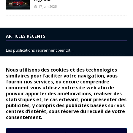
17 juin 2025
ARTICLES RÉCENTS
Les publications reprennent bientôt…
DS N°8 : Oui, les français vont parfois trop loin.
14 juillet : nouveau film de marque pour Citroën
Nous utilisons des cookies et des technologies
similaires pour faciliter votre navigation, vous
Renault Espace : voyage, voyage…
fournir nos services, ou encore comprendre
comment vous utilisez notre site web afin de
Peugeot E-208 GTi : naissance d’une légende
pouvoir apporter des améliorations, réaliser des
statistiques et, le cas échéant, pour présenter des
COMMENTAIRES RÉCENTS
publicités, y compris des publicités basées sur vos
centres d’intérêt, sous réserve du recueil de votre
Bernard Dardart
dans
Dacia Sandero : pour les gens vrais
consentement.
Gilly
dans
Citroën ë-C3 : la révolution a commencé
gyo
dans
Alpine A290 : L’irrésistible attraction de la légèreté