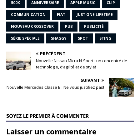
500X
ANNIVERSAIRE
APPLE MUSIC
CLIP
COMMUNICATION
FIAT
JUST ONE LIFETIME
NOUVEAU CROSSOVER
PUB
PUBLICITÉ
SÉRIE SPÉCIALE
SHAGGY
SPOT
STING
PRÉCÉDENT
Nouvelle Nissan Micra N-Sport : un concentré de
technologie, d’agilité et de style!
SUIVANT
Nouvelle Mercedes Classe B : Ne vous justifiez pas!
SOYEZ LE PREMIER À COMMENTER
Laisser un commentaire