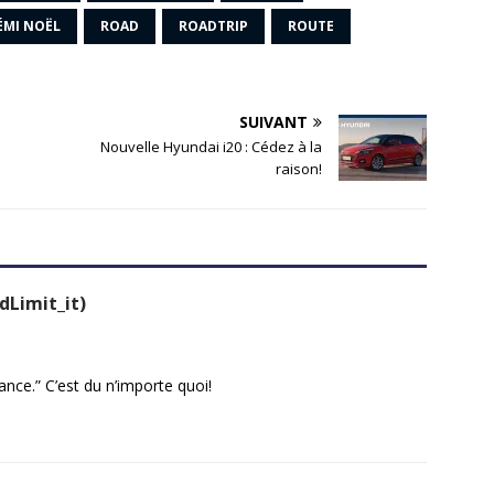
ÉMI NOËL
ROAD
ROADTRIP
ROUTE
SUIVANT
Nouvelle Hyundai i20 : Cédez à la
raison!
Limit_it)
ance.” C’est du n’importe quoi!