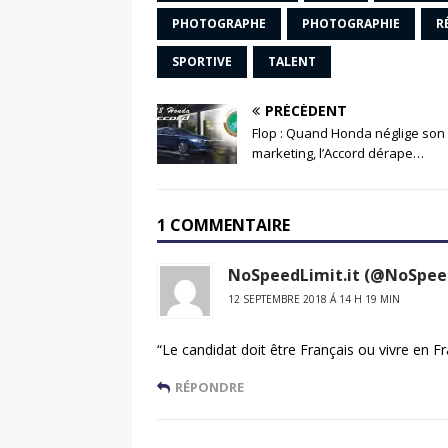
PHOTOGRAPHE
PHOTOGRAPHIE
R
SPORTIVE
TALENT
PRÉCÉDENT
Flop : Quand Honda néglige son
marketing, l’Accord dérape…
1 COMMENTAIRE
NoSpeedLimit.it (@NoSpeed
12 SEPTEMBRE 2018 Á 14 H 19 MIN
“Le candidat doit être Français ou vivre en Fr
RÉPONDRE