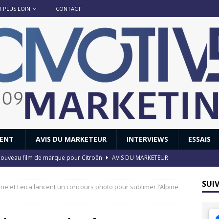
R PLUS LOIN
CONTACT
IENT
AVIS DU MARKETEUR
INTERVIEWS
ESSAIS
 : nouveau film de marque pour Citroën
AVIS DU MARKETEUR
ace : voyage, voyage…
ACTUS
SUI
pine et Leica lancent un concours photo pour sublimer l’Alpine
8 GTi : naissance d’une légende
ACTUS
 Honda dévoile un spot publicitaire… confiné!
ACTUS