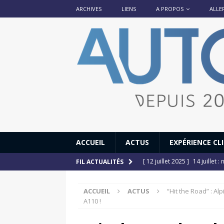
ARCHIVES
LIENS
A PROPOS
ALLE
ACCUEIL
ACTUS
EXPÉRIENCE CL
[ 12 juillet 2025 ]
14 juillet
FIL ACTUALITÉS
[ 6 juillet 2025 ]
Renault Esp
ACCUEIL
ACTUS
“Hit the Road” : Al
[ 17 juin 2025 ]
Peugeot E-20
A110 !
[ 11 avril 2020 ]
#StayHome :