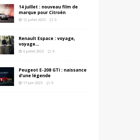
14 juillet : nouveau film de
marque pour Citroën
12 juillet 2025
0
Renault Espace : voyage,
voyage…
6 juillet 2025
0
Peugeot E-208 GTi : naissance
d’une légende
17 juin 2025
0