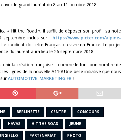
ra avec le grand lauréat du 8 au 11 octobre 2018.
a « Hit the Road », il suffit de déposer son profil, sa note
20 septembre inclus sur :
https://www.picter.com/alpine-
Le candidat doit être Français ou vivre en France. Le projet
nonce du lauréat aura lieu le 26 septembre 2018.
outenir la création française – comme le font bon nombre de
s lignes de la nouvelle A110! Une belle initiative que nous
 sur
AUTOMOTIVE-MARKETING.FR
!
INE
BERLINETTE
CENTRE
CONCOURS
HAVAS
HIT THE ROAD
JEUNE
ONGIELLO
PARTENARIAT
PHOTO