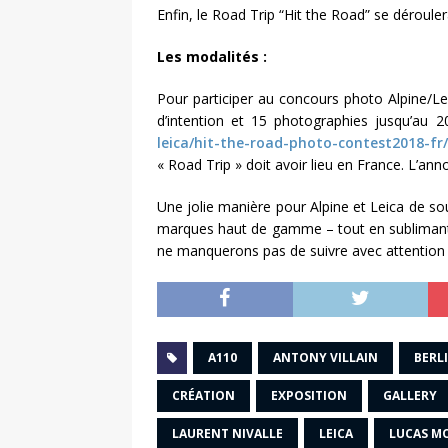
Enfin, le Road Trip “Hit the Road” se déroule
Les modalités :
Pour participer au concours photo Alpine/Leic
d’intention et 15 photographies jusqu’au 
leica/hit-the-road-photo-contest2018-fr/
« Road Trip » doit avoir lieu en France. L’an
Une jolie manière pour Alpine et Leica de s
marques haut de gamme – tout en sublimant le
ne manquerons pas de suivre avec attention
A110
ANTONY VILLAIN
BERL
CRÉATION
EXPOSITION
GALLERY
LAURENT NIVALLE
LEICA
LUCAS M