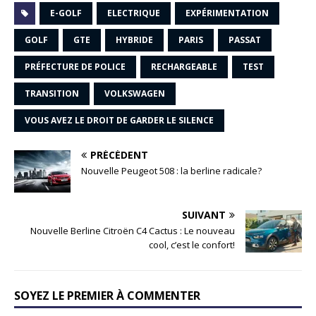
E-GOLF
ELECTRIQUE
EXPÉRIMENTATION
GOLF
GTE
HYBRIDE
PARIS
PASSAT
PRÉFECTURE DE POLICE
RECHARGEABLE
TEST
TRANSITION
VOLKSWAGEN
VOUS AVEZ LE DROIT DE GARDER LE SILENCE
PRÉCÉDENT
Nouvelle Peugeot 508 : la berline radicale?
SUIVANT
Nouvelle Berline Citroën C4 Cactus : Le nouveau
cool, c’est le confort!
SOYEZ LE PREMIER À COMMENTER