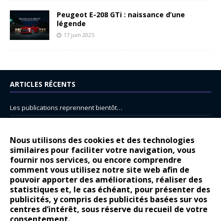
Peugeot E-208 GTi : naissance d’une
légende
17 juin 2025
ARTICLES RÉCENTS
Les publications reprennent bientôt…
DS N°8 : Oui, les français vont parfois trop loin.
14 juillet : nouveau film de marque pour Citroën
Nous utilisons des cookies et des technologies
similaires pour faciliter votre navigation, vous
Renault Espace : voyage, voyage…
fournir nos services, ou encore comprendre
Peugeot E-208 GTi : naissance d’une légende
comment vous utilisez notre site web afin de
pouvoir apporter des améliorations, réaliser des
statistiques et, le cas échéant, pour présenter des
COMMENTAIRES RÉCENTS
publicités, y compris des publicités basées sur vos
centres d’intérêt, sous réserve du recueil de votre
Bernard Dardart
dans
Dacia Sandero : pour les gens vrais
consentement.