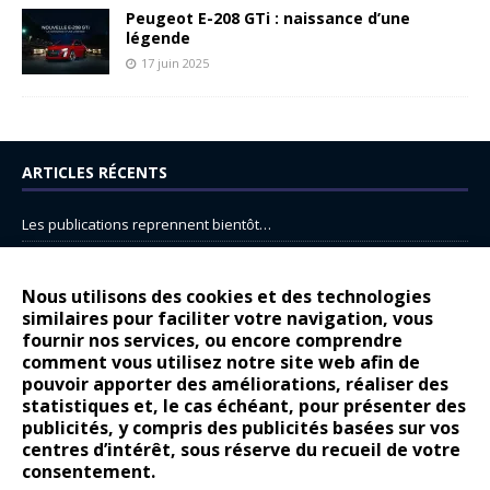
Peugeot E-208 GTi : naissance d’une
légende
17 juin 2025
ARTICLES RÉCENTS
Les publications reprennent bientôt…
DS N°8 : Oui, les français vont parfois trop loin.
14 juillet : nouveau film de marque pour Citroën
Nous utilisons des cookies et des technologies
similaires pour faciliter votre navigation, vous
Renault Espace : voyage, voyage…
fournir nos services, ou encore comprendre
comment vous utilisez notre site web afin de
Peugeot E-208 GTi : naissance d’une légende
pouvoir apporter des améliorations, réaliser des
statistiques et, le cas échéant, pour présenter des
COMMENTAIRES RÉCENTS
publicités, y compris des publicités basées sur vos
centres d’intérêt, sous réserve du recueil de votre
Bernard Dardart
dans
Dacia Sandero : pour les gens vrais
consentement.