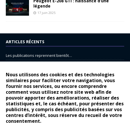
Peugeot E-208 GTi : naissance d’une
légende
17 juin 2025
ARTICLES RÉCENTS
Les publications reprennent bientôt…
DS N°8 : Oui, les français vont parfois trop loin.
14 juillet : nouveau film de marque pour Citroën
Nous utilisons des cookies et des technologies
similaires pour faciliter votre navigation, vous
Renault Espace : voyage, voyage…
fournir nos services, ou encore comprendre
Peugeot E-208 GTi : naissance d’une légende
comment vous utilisez notre site web afin de
pouvoir apporter des améliorations, réaliser des
statistiques et, le cas échéant, pour présenter des
COMMENTAIRES RÉCENTS
publicités, y compris des publicités basées sur vos
centres d’intérêt, sous réserve du recueil de votre
Bernard Dardart
dans
Dacia Sandero : pour les gens vrais
consentement.
Gilly
dans
Citroën ë-C3 : la révolution a commencé