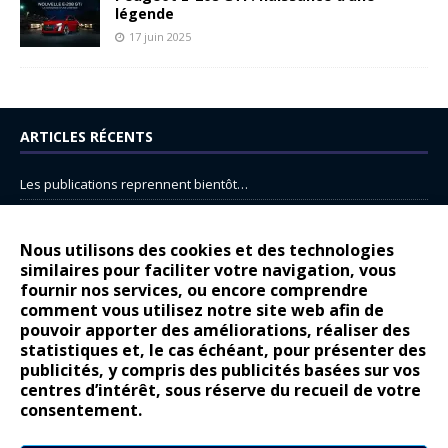
légende
17 juin 2025
ARTICLES RÉCENTS
Les publications reprennent bientôt…
DS N°8 : Oui, les français vont parfois trop loin.
14 juillet : nouveau film de marque pour Citroën
Nous utilisons des cookies et des technologies
similaires pour faciliter votre navigation, vous
Renault Espace : voyage, voyage…
fournir nos services, ou encore comprendre
Peugeot E-208 GTi : naissance d’une légende
comment vous utilisez notre site web afin de
pouvoir apporter des améliorations, réaliser des
statistiques et, le cas échéant, pour présenter des
COMMENTAIRES RÉCENTS
publicités, y compris des publicités basées sur vos
centres d’intérêt, sous réserve du recueil de votre
Bernard Dardart
dans
Dacia Sandero : pour les gens vrais
consentement.
Gilly
dans
Citroën ë-C3 : la révolution a commencé