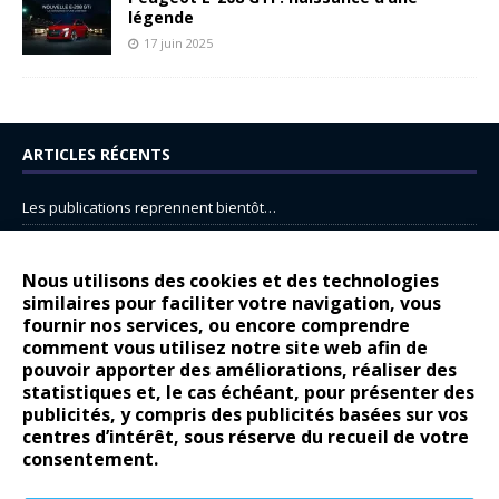
légende
17 juin 2025
ARTICLES RÉCENTS
Les publications reprennent bientôt…
DS N°8 : Oui, les français vont parfois trop loin.
14 juillet : nouveau film de marque pour Citroën
Nous utilisons des cookies et des technologies
similaires pour faciliter votre navigation, vous
Renault Espace : voyage, voyage…
fournir nos services, ou encore comprendre
Peugeot E-208 GTi : naissance d’une légende
comment vous utilisez notre site web afin de
pouvoir apporter des améliorations, réaliser des
statistiques et, le cas échéant, pour présenter des
COMMENTAIRES RÉCENTS
publicités, y compris des publicités basées sur vos
centres d’intérêt, sous réserve du recueil de votre
Bernard Dardart
dans
Dacia Sandero : pour les gens vrais
consentement.
Gilly
dans
Citroën ë-C3 : la révolution a commencé