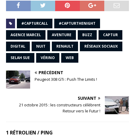
#CAPTURCALL
#CAPTURTHENIGHT
AGENCE MARCEL
AVENTURE
BUZZ
CAPTUR
DIGITAL
NUIT
RENAULT
RÉSEAUX SOCIAUX
SELAH SUE
VÉRINO
WEB
PRÉCÉDENT
Peugeot 308 GTi : Push The Limits !
SUIVANT
21 octobre 2015 : les constructeurs célèbrent
Retour vers le Futur !
1 RÉTROLIEN / PING