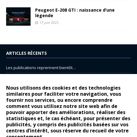
Peugeot E-208 GTi : naissance d’une
légende
17 juin 2025
ARTICLES RÉCENTS
Les publications reprennent bientôt…
DS N°8 : Oui, les français vont parfois trop loin.
14 juillet : nouveau film de marque pour Citroën
Nous utilisons des cookies et des technologies
similaires pour faciliter votre navigation, vous
Renault Espace : voyage, voyage…
fournir nos services, ou encore comprendre
Peugeot E-208 GTi : naissance d’une légende
comment vous utilisez notre site web afin de
pouvoir apporter des améliorations, réaliser des
statistiques et, le cas échéant, pour présenter des
COMMENTAIRES RÉCENTS
publicités, y compris des publicités basées sur vos
centres d’intérêt, sous réserve du recueil de votre
Bernard Dardart
dans
Dacia Sandero : pour les gens vrais
consentement.