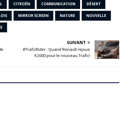
L
CITROËN
COMMUNICATION
DÉSERT
LOIS
MIRROR SCREEN
NATURE
NOUVELLE
LE
SUIVANT
de
#TraficRider : Quand Renault rejoue
K2000 pour le nouveau Trafic!