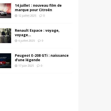
14 juillet : nouveau film de
marque pour Citroën
12 juillet 2025
0
Renault Espace : voyage,
voyage…
6 juillet 2025
0
Peugeot E-208 GTi : naissance
d’une légende
17 juin 2025
0