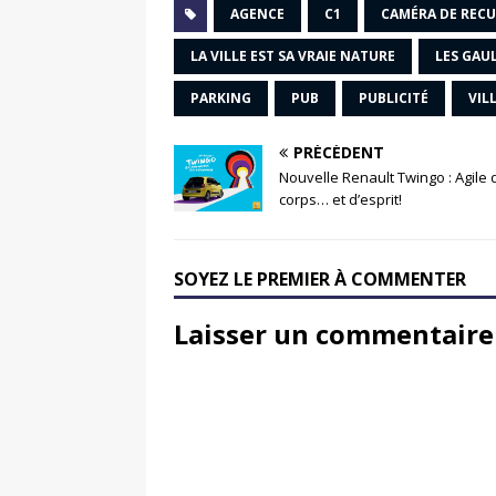
AGENCE
C1
CAMÉRA DE RECU
LA VILLE EST SA VRAIE NATURE
LES GAU
PARKING
PUB
PUBLICITÉ
VIL
PRÉCÉDENT
Nouvelle Renault Twingo : Agile 
corps… et d’esprit!
SOYEZ LE PREMIER À COMMENTER
Laisser un commentaire