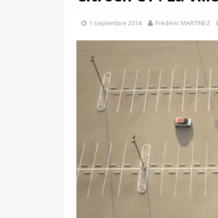
[ 17 juin 2025 ]
Peugeot E-20
[ 11 avril 2020 ]
#StayHome :
1 septembre 2014
Frédéric MARTINEZ