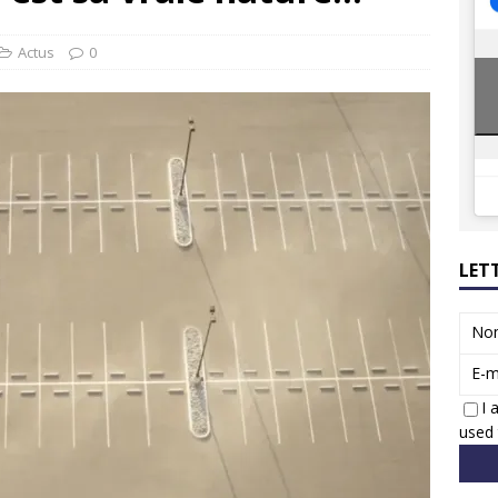
8 GTi : naissance d’une légende
ACTUS
 Honda dévoile un spot publicitaire… confiné!
ACTUS
Actus
0
LET
No
E-m
I 
used 