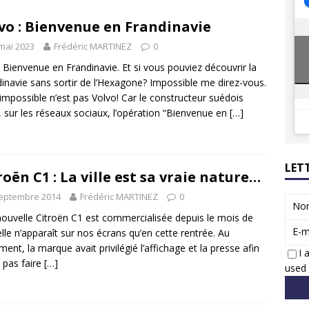
8 GTi : naissance d’une légende
ACTUS
vo : Bienvenue en Frandinavie
 Honda dévoile un spot publicitaire… confiné!
ACTUS
mai 2023
Frédéric MARTINEZ
0
 Bienvenue en Frandinavie. Et si vous pouviez découvrir la
inavie sans sortir de l’Hexagone? Impossible me direz-vous.
impossible n’est pas Volvo! Car le constructeur suédois
, sur les réseaux sociaux, l’opération “Bienvenue en
[…]
LET
roën C1 : La ville est sa vraie nature…
septembre 2014
Frédéric MARTINEZ
0
No
 nouvelle Citroën C1 est commercialisée depuis le mois de
E-m
 elle n’apparaît sur nos écrans qu’en cette rentrée. Au
ment, la marque avait privilégié l’affichage et la presse afin
I 
 pas faire
[…]
used 