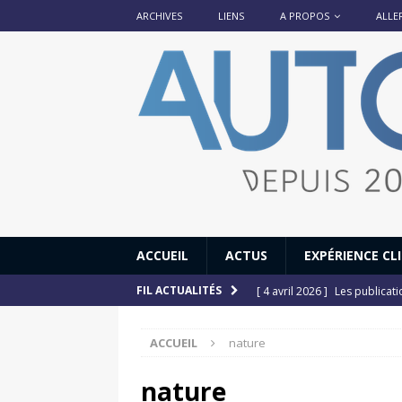
ARCHIVES
LIENS
A PROPOS
ALLE
ACCUEIL
ACTUS
EXPÉRIENCE CL
[ 4 avril 2026 ]
Les publicat
FIL ACTUALITÉS
[ 13 septembre 2025 ]
DS N°
ACCUEIL
nature
[ 12 juillet 2025 ]
14 juillet
[ 6 juillet 2025 ]
Renault Esp
nature