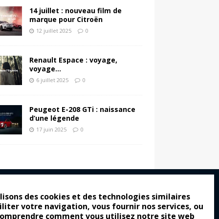
14 juillet : nouveau film de
marque pour Citroën
12 juillet 2025
0
Renault Espace : voyage,
voyage…
6 juillet 2025
0
Peugeot E-208 GTi : naissance
d’une légende
17 juin 2025
0
lisons des cookies et des technologies similaires
iliter votre navigation, vous fournir nos services, ou
ro : pour les gens vrais
comprendre comment vous utilisez notre site web