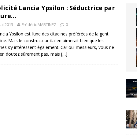
licité Lancia Ypsilon : Séductrice par
ture…
ai 2013
Frédéric MARTINEZ
0
ncia Ypsilon est l’une des citadines préférées de la gent
ine. Mais le constructeur italien aimerait bien que les
s s’y intéressent également. Car oui messieurs, vous ne
en doutez sûrement pas, mais
[…]