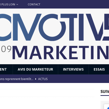
R PLUS LOIN
CONTACT
IENT
AVIS DU MARKETEUR
INTERVIEWS
ESSAIS
ions reprennent bientôt…
ACTUS
8 : Oui, les français vont parfois trop loin.
ACTUS
SUI
 : nouveau film de marque pour Citroën
AVIS DU MARKETEUR
ace : voyage, voyage…
ACTUS