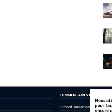
COMMENTAIRES RÉCENTS
Nous uti
pour fac
Bernard Dardart
dans
Dacia Sande
encore 