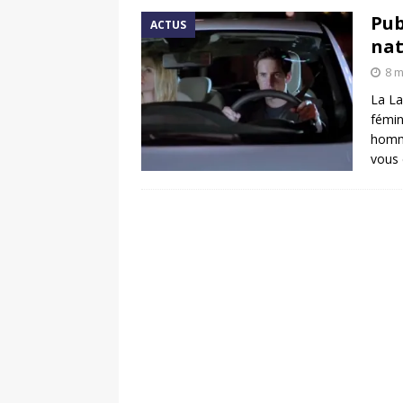
Pub
ACTUS
na
8 m
La La
fémin
homme
vous 