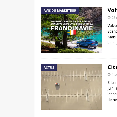
[ 17 juin 2025 ]
Peugeot E-20
Vol
AVIS DU MARKETEUR
[ 11 avril 2020 ]
#StayHome :
23 
Volvo
Scand
Mais 
lance
Cit
ACTUS
1 
Si la
juin,
lance
de ne