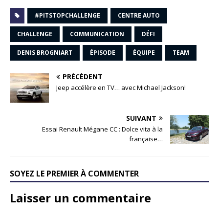
#PITSTOPCHALLENGE
CENTRE AUTO
CHALLENGE
COMMUNICATION
DÉFI
DENIS BROGNIART
ÉPISODE
ÉQUIPE
TEAM
PRÉCÉDENT
Jeep accélère en TV… avec Michael Jackson!
SUIVANT
Essai Renault Mégane CC : Dolce vita à la
française…
SOYEZ LE PREMIER À COMMENTER
Laisser un commentaire