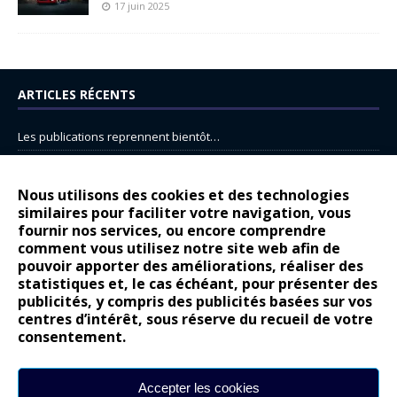
17 juin 2025
ARTICLES RÉCENTS
Les publications reprennent bientôt…
DS N°8 : Oui, les français vont parfois trop loin.
14 juillet : nouveau film de marque pour Citroën
Nous utilisons des cookies et des technologies
similaires pour faciliter votre navigation, vous
Renault Espace : voyage, voyage…
fournir nos services, ou encore comprendre
Peugeot E-208 GTi : naissance d’une légende
comment vous utilisez notre site web afin de
pouvoir apporter des améliorations, réaliser des
statistiques et, le cas échéant, pour présenter des
COMMENTAIRES RÉCENTS
publicités, y compris des publicités basées sur vos
centres d’intérêt, sous réserve du recueil de votre
Bernard Dardart
dans
Dacia Sandero : pour les gens vrais
consentement.
Gilly
dans
Citroën ë-C3 : la révolution a commencé
gyo
dans
Alpine A290 : L’irrésistible attraction de la légèreté
Accepter les cookies