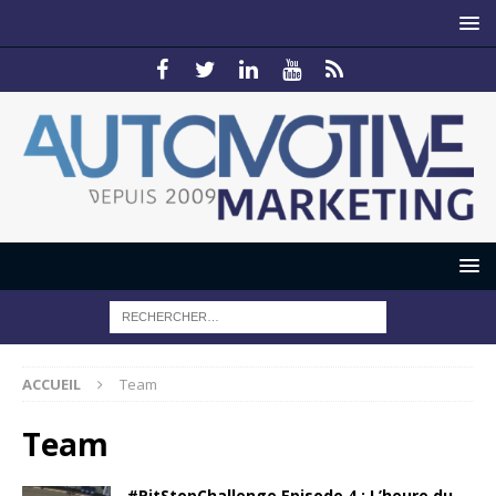
ACCUEIL
Team
Team
#PitStopChallenge Episode 4 : L’heure du