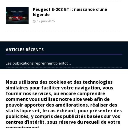
Peugeot E-208 GTi : naissance d’une
légende
17 juin 2025
ARTICLES RÉCENTS
Les publications reprennent bientôt…
DS N°8 : Oui, les français vont parfois trop loin.
14 juillet : nouveau film de marque pour Citroën
Nous utilisons des cookies et des technologies
similaires pour faciliter votre navigation, vous
Renault Espace : voyage, voyage…
fournir nos services, ou encore comprendre
Peugeot E-208 GTi : naissance d’une légende
comment vous utilisez notre site web afin de
pouvoir apporter des améliorations, réaliser des
statistiques et, le cas échéant, pour présenter des
COMMENTAIRES RÉCENTS
publicités, y compris des publicités basées sur vos
centres d’intérêt, sous réserve du recueil de votre
Bernard Dardart
dans
Dacia Sandero : pour les gens vrais
consentement.