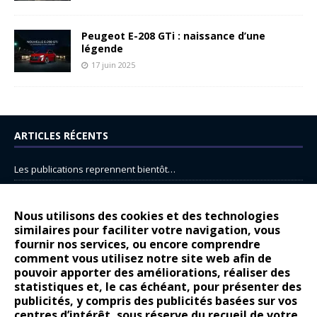
Peugeot E-208 GTi : naissance d’une
légende
17 juin 2025
ARTICLES RÉCENTS
Les publications reprennent bientôt…
DS N°8 : Oui, les français vont parfois trop loin.
14 juillet : nouveau film de marque pour Citroën
Nous utilisons des cookies et des technologies
similaires pour faciliter votre navigation, vous
Renault Espace : voyage, voyage…
fournir nos services, ou encore comprendre
Peugeot E-208 GTi : naissance d’une légende
comment vous utilisez notre site web afin de
pouvoir apporter des améliorations, réaliser des
statistiques et, le cas échéant, pour présenter des
COMMENTAIRES RÉCENTS
publicités, y compris des publicités basées sur vos
centres d’intérêt, sous réserve du recueil de votre