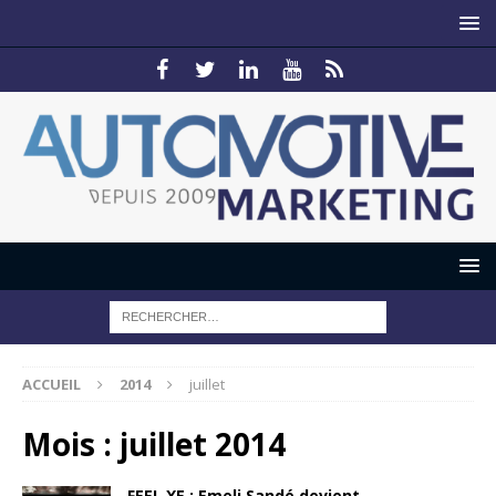
ACCUEIL
2014
juillet
Mois :
juillet 2014
FEEL XE : Emeli Sandé devient