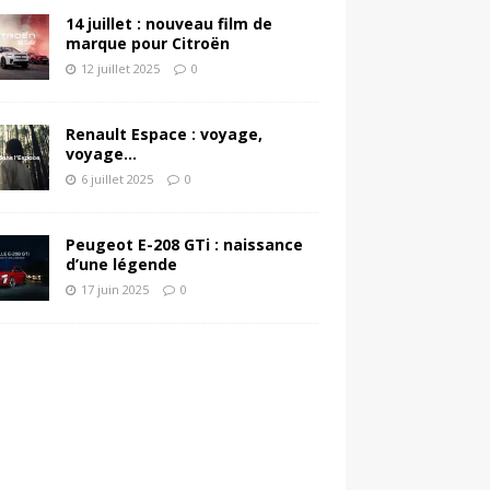
14 juillet : nouveau film de
marque pour Citroën
12 juillet 2025
0
Renault Espace : voyage,
voyage…
6 juillet 2025
0
Peugeot E-208 GTi : naissance
d’une légende
17 juin 2025
0