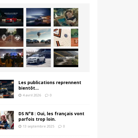
Les publications reprennent
bientôt…
4 avril 2026
0
DS N°8 : Oui, les français vont
parfois trop loin.
13 septembre 2025
0