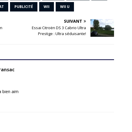
AT
PUBLICITÉ
WII
WII U
SUIVANT
en
Essai Citroën DS 3 Cabrio Ultra
Prestige : Ultra séduisante!
ransac
a bien aim