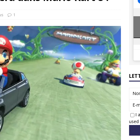
8 GTi : naissance d’une légende
ACTUS
 Honda dévoile un spot publicitaire… confiné!
ACTUS
us
1
LET
No
E-m
I 
used 