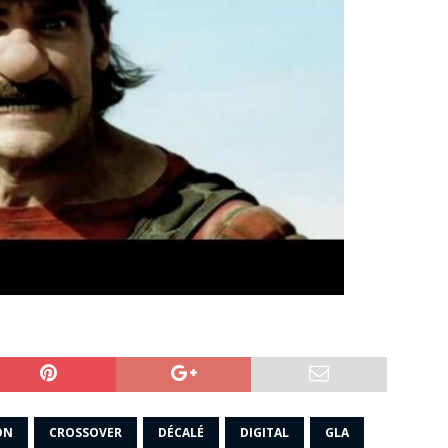
ON
CROSSOVER
DÉCALÉ
DIGITAL
GLA