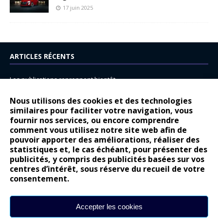
17 juin 2025
ARTICLES RÉCENTS
Les publications reprennent bientôt…
DS N°8 : Oui, les français vont parfois trop loin.
Nous utilisons des cookies et des technologies
similaires pour faciliter votre navigation, vous
14 juillet : nouveau film de marque pour Citroën
fournir nos services, ou encore comprendre
Renault Espace : voyage, voyage…
comment vous utilisez notre site web afin de
pouvoir apporter des améliorations, réaliser des
Peugeot E-208 GTi : naissance d’une légende
statistiques et, le cas échéant, pour présenter des
publicités, y compris des publicités basées sur vos
COMMENTAIRES RÉCENTS
centres d’intérêt, sous réserve du recueil de votre
consentement.
Bernard Dardart
dans
Dacia Sandero : pour les gens vrais
Gilly
dans
Citroën ë-C3 : la révolution a commencé
Accepter les cookies
gyo
dans
Alpine A290 : L’irrésistible attraction de la légèreté