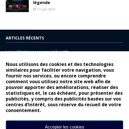
légende
17 juin 2025
ARTICLES RÉCENTS
Les publications reprennent bientôt…
DS N°8 : Oui, les français vont parfois trop loin.
Nous utilisons des cookies et des technologies
14 juillet : nouveau film de marque pour Citroën
similaires pour faciliter votre navigation, vous
fournir nos services, ou encore comprendre
Renault Espace : voyage, voyage…
comment vous utilisez notre site web afin de
pouvoir apporter des améliorations, réaliser des
Peugeot E-208 GTi : naissance d’une légende
statistiques et, le cas échéant, pour présenter des
publicités, y compris des publicités basées sur vos
COMMENTAIRES RÉCENTS
centres d’intérêt, sous réserve du recueil de votre
consentement.
Bernard Dardart
dans
Dacia Sandero : pour les gens vrais
Gilly
dans
Citroën ë-C3 : la révolution a commencé
Accepter les cookies