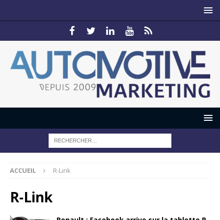
ACCUEIL
R-Link
R-Link
Renault : Facebook arrive sur la tablette R-