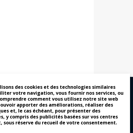
lisons des cookies et des technologies similaires
iliter votre navigation, vous fournir nos services, ou
comprendre comment vous utilisez notre site web
ro : pour les gens vrais
pouvoir apporter des améliorations, réaliser des
ques et, le cas échéant, pour présenter des
tion a commencé
és, y compris des publicités basées sur vos centres
e attraction de la légèreté
t, sous réserve du recueil de votre consentement.
llement envoûtante ?