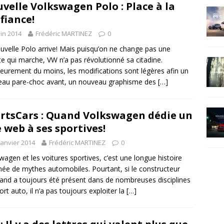
velle Volkswagen Polo : Place à la
fiance!
uin 2014
Frédéric MARTINEZ
0
uvelle Polo arrive! Mais puisqu’on ne change pas une
te qui marche, VW n’a pas révolutionné sa citadine.
ieurement du moins, les modifications sont légères afin un
au pare-choc avant, un nouveau graphisme des
[…]
rtsCars : Quand Volkswagen dédie un
e web à ses sportives!
janvier 2014
Frédéric MARTINEZ
0
wagen et les voitures sportives, c’est une longue histoire
née de mythes automobiles. Pourtant, si le constructeur
and a toujours été présent dans de nombreuses disciplines
ort auto, il n’a pas toujours exploiter la
[…]