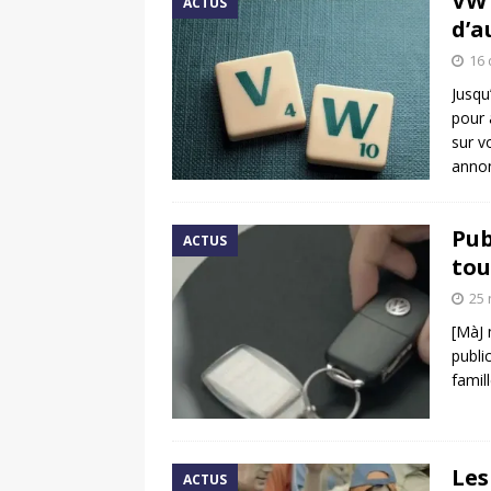
VW 
ACTUS
d’a
16
Jusqu
pour 
sur v
anno
Pub
ACTUS
tou
25
[MàJ 
publi
famil
Les
ACTUS