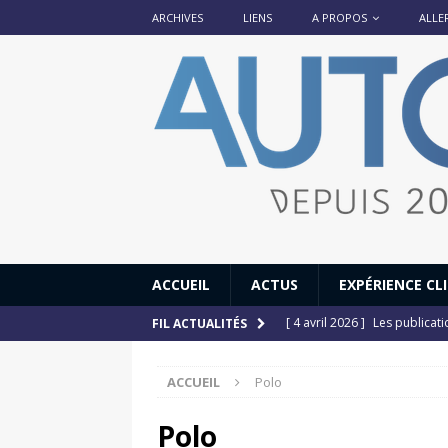
ARCHIVES
LIENS
A PROPOS
ALLE
ACCUEIL
ACTUS
EXPÉRIENCE CL
[ 4 avril 2026 ]
Les publicat
FIL ACTUALITÉS
[ 13 septembre 2025 ]
DS N°
ACCUEIL
Polo
[ 12 juillet 2025 ]
14 juillet
[ 6 juillet 2025 ]
Renault Esp
Polo