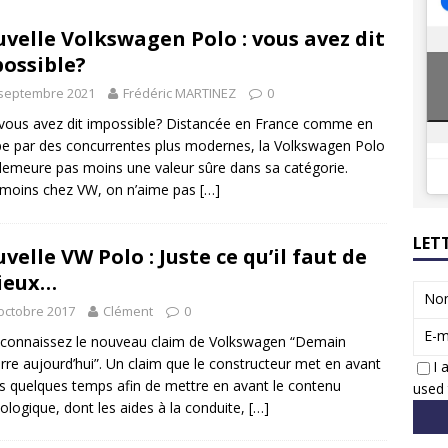
8 GTi : naissance d’une légende
ACTUS
velle Volkswagen Polo : vous avez dit
 Honda dévoile un spot publicitaire… confiné!
ACTUS
ossible?
 septembre 2021
Frédéric MARTINEZ
0
vous avez dit impossible? Distancée en France comme en
e par des concurrentes plus modernes, la Volkswagen Polo
demeure pas moins une valeur sûre dans sa catégorie.
moins chez VW, on n’aime pas
[…]
LET
velle VW Polo : Juste ce qu’il faut de
ieux…
No
octobre 2017
Clément
0
E-m
connaissez le nouveau claim de Volkswagen “Demain
re aujourd’hui”. Un claim que le constructeur met en avant
I 
s quelques temps afin de mettre en avant le contenu
used 
ologique, dont les aides à la conduite,
[…]