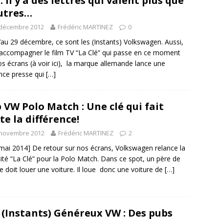
: Il y a des lettres qui valent plus que
utres…
 décembre 2012
Frédéric MARTINEZ
0
’au 29 décembre, ce sont les (Instants) Volkswagen. Aussi,
accompagner le film TV “La Clé” qui passe en ce moment
os écrans (à voir ici), la marque allemande lance une
nce presse qui
[…]
 VW Polo Match : Une clé qui fait
te la différence!
 novembre 2012
Frédéric MARTINEZ
2
mai 2014] De retour sur nos écrans, Volkswagen relance la
cité “La Clé” pour la Polo Match. Dans ce spot, un père de
le doit louer une voiture. Il loue donc une voiture de
[…]
 (Instants) Généreux VW : Des pubs