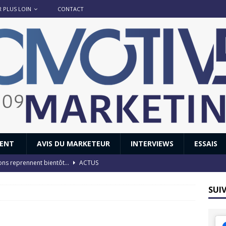
R PLUS LOIN
CONTACT
IENT
AVIS DU MARKETEUR
INTERVIEWS
ESSAIS
ions reprennent bientôt…
ACTUS
8 : Oui, les français vont parfois trop loin.
ACTUS
SUI
 : nouveau film de marque pour Citroën
AVIS DU MARKETEUR
ace : voyage, voyage…
ACTUS