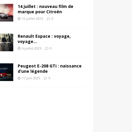
14 juillet : nouveau film de
marque pour Citroën
12 juillet 2025
0
Renault Espace : voyage,
voyage…
6 juillet 2025
0
Peugeot E-208 GTi : naissance
d’une légende
17 juin 2025
0