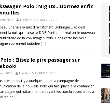
kswagen Polo : Nights…Dormez enfin
nquilles
avril 2016
Frédéric MARTINEZ
4
 beau une ville la nuit dirait Richard Bohringer… et c’est
ment la nuit qui a inspiré DDB Paris pour réaliser le nouveau
publicitaire de la Volkswagen Polo. Dans cette nouvelle
agne sobrement intitulée
[…]
Polo : Elisez le pire passager sur
ebook!
juin 2014
Frédéric MARTINEZ
0
us présentais il y a quelques jours la campagne de
nication de la nouvelle Polo qui fait “place à la confiance”.
campagne qui notamment en avant les nombreuses aides à
nduite de
[…]