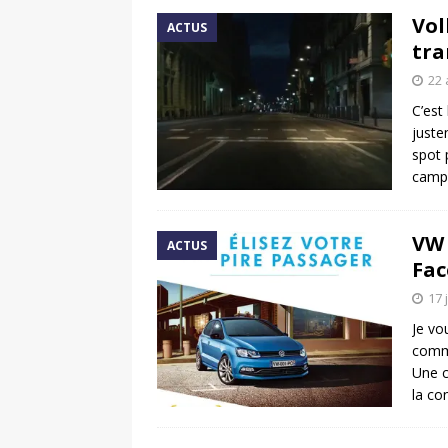
Vol
ACTUS
tra
22 
C’est
juste
spot 
camp
VW 
ACTUS
Fac
17 
Je vo
commu
Une 
la co