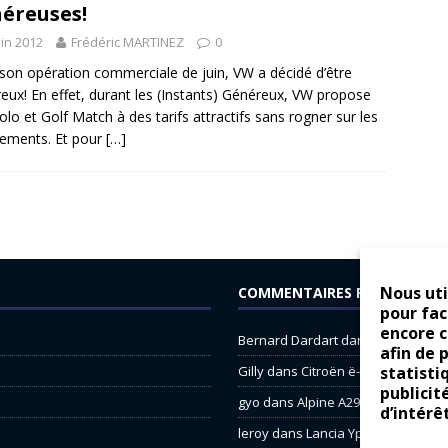
éreuses!
uin 2012
Frédéric MARTINEZ
0
son opération commerciale de juin, VW a décidé d’être
eux! En effet, durant les (Instants) Généreux, VW propose
olo et Golf Match à des tarifs attractifs sans rogner sur les
ements. Et pour
[…]
Nous uti
COMMENTAIRES RÉCENTS
pour fac
encore 
Bernard Dardart
dans
Dacia Sande
afin de 
statisti
Gilly
dans
Citroën ë-C3 : la révolu
publicit
gyo
dans
Alpine A290 : L’irrésistibl
d’intérê
leroy
dans
Lancia Ypsilon : nature