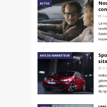
Nou
ACTUS
con
2 j
La no
recet
Extér
nouve
Spo
AVIS DU MARKETEUR
sit
31 
Volks
jalon
allem
du sp