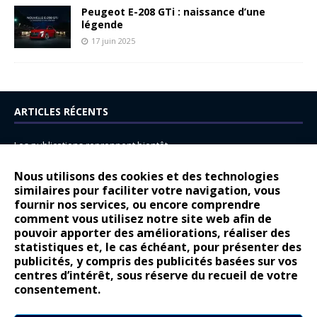
Peugeot E-208 GTi : naissance d’une
légende
17 juin 2025
ARTICLES RÉCENTS
Les publications reprennent bientôt…
DS N°8 : Oui, les français vont parfois trop loin.
Nous utilisons des cookies et des technologies
similaires pour faciliter votre navigation, vous
14 juillet : nouveau film de marque pour Citroën
fournir nos services, ou encore comprendre
Renault Espace : voyage, voyage…
comment vous utilisez notre site web afin de
pouvoir apporter des améliorations, réaliser des
Peugeot E-208 GTi : naissance d’une légende
statistiques et, le cas échéant, pour présenter des
publicités, y compris des publicités basées sur vos
COMMENTAIRES RÉCENTS
centres d’intérêt, sous réserve du recueil de votre
consentement.
Bernard Dardart
dans
Dacia Sandero : pour les gens vrais