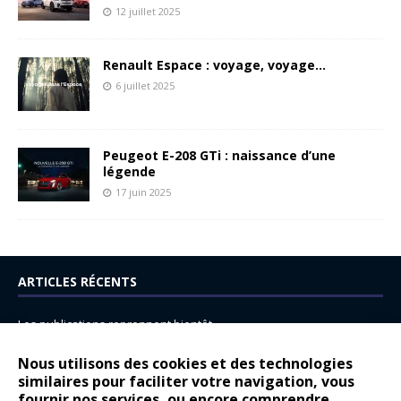
12 juillet 2025
Renault Espace : voyage, voyage…
6 juillet 2025
Peugeot E-208 GTi : naissance d’une
légende
17 juin 2025
ARTICLES RÉCENTS
Les publications reprennent bientôt…
DS N°8 : Oui, les français vont parfois trop loin.
Nous utilisons des cookies et des technologies
14 juillet : nouveau film de marque pour Citroën
similaires pour faciliter votre navigation, vous
fournir nos services, ou encore comprendre