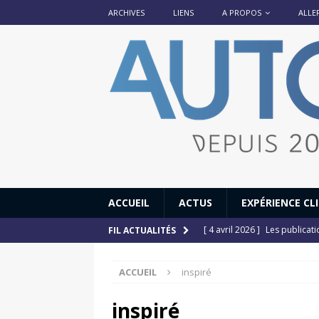
ARCHIVES
LIENS
A PROPOS
ALLE
ACCUEIL
ACTUS
EXPÉRIENCE CL
[ 4 avril 2026 ]
Les publicat
FIL ACTUALITÉS
[ 13 septembre 2025 ]
DS N°
ACCUEIL
inspiré
[ 12 juillet 2025 ]
14 juillet
[ 6 juillet 2025 ]
Renault Esp
inspiré