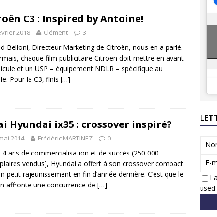
8 GTi : naissance d’une légende
ACTUS
roën C3 : Inspired by Antoine!
 Honda dévoile un spot publicitaire… confiné!
ACTUS
évrier 2018
Clément
3
d Belloni, Directeur Marketing de Citroën, nous en a parlé.
mais, chaque film publicitaire Citroën doit mettre en avant
hicule et un USP – équipement NDLR – spécifique au
e. Pour la C3, finis
[…]
LET
ai Hyundai ix35 : crossover inspiré?
mai 2014
Frédéric MARTINEZ
0
No
 4 ans de commercialisation et de succès (250 000
E-m
laires vendus), Hyundai a offert à son crossover compact
un petit rajeunissement en fin d’année dernière. C’est que le
I 
n affronte une concurrence de
[…]
used 