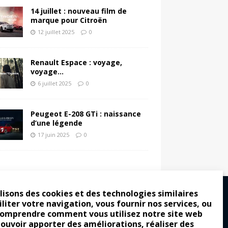
14 juillet : nouveau film de
marque pour Citroën
12 juillet 2025
0
Renault Espace : voyage,
voyage…
6 juillet 2025
0
Peugeot E-208 GTi : naissance
d’une légende
17 juin 2025
0
lisons des cookies et des technologies similaires
iliter votre navigation, vous fournir nos services, ou
comprendre comment vous utilisez notre site web
ro : pour les gens vrais
pouvoir apporter des améliorations, réaliser des