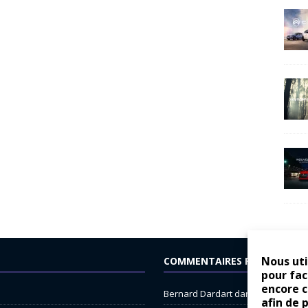
Nous uti
COMMENTAIRES RÉCENTS
pour fac
encore 
Bernard Dardart
dans
Dacia Sande
afin de 