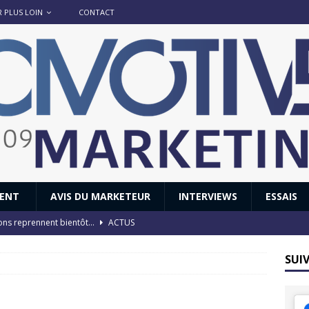
R PLUS LOIN
CONTACT
IENT
AVIS DU MARKETEUR
INTERVIEWS
ESSAIS
ions reprennent bientôt…
ACTUS
8 : Oui, les français vont parfois trop loin.
ACTUS
SUI
 : nouveau film de marque pour Citroën
AVIS DU MARKETEUR
ace : voyage, voyage…
ACTUS