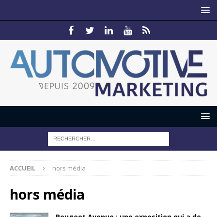
ACCUEIL
hors média
hors média
Peugeot Avenue : une exposition qui a de