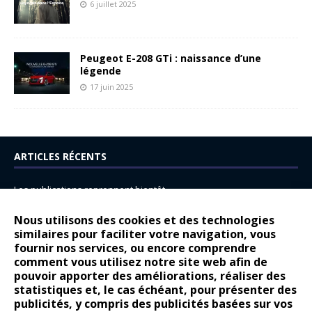
6 juillet 2025
Peugeot E-208 GTi : naissance d’une
légende
17 juin 2025
ARTICLES RÉCENTS
Les publications reprennent bientôt…
DS N°8 : Oui, les français vont parfois trop loin.
Nous utilisons des cookies et des technologies
similaires pour faciliter votre navigation, vous
14 juillet : nouveau film de marque pour Citroën
fournir nos services, ou encore comprendre
Renault Espace : voyage, voyage…
comment vous utilisez notre site web afin de
pouvoir apporter des améliorations, réaliser des
Peugeot E-208 GTi : naissance d’une légende
statistiques et, le cas échéant, pour présenter des
publicités, y compris des publicités basées sur vos
COMMENTAIRES RÉCENTS