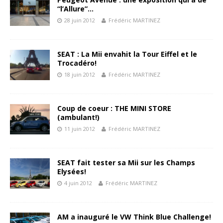
“l’Allure”…
28 juin 2012
Frédéric MARTINEZ
SEAT : La Mii envahit la Tour Eiffel et le
Trocadéro!
18 juin 2012
Frédéric MARTINEZ
Coup de coeur : THE MINI STORE
(ambulant!)
11 juin 2012
Frédéric MARTINEZ
SEAT fait tester sa Mii sur les Champs
Elysées!
4 juin 2012
Frédéric MARTINEZ
AM a inauguré le VW Think Blue Challenge!