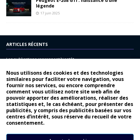
Peugeot E-208 GTi : naissance d’une
légende
17 juin 2025
ARTICLES RÉCENTS
Les publications reprennent bientôt…
DS N°8 : Oui, les français vont parfois trop loin.
Nous utilisons des cookies et des technologies
similaires pour faciliter votre navigation, vous
14 juillet : nouveau film de marque pour Citroën
fournir nos services, ou encore comprendre
Renault Espace : voyage, voyage…
comment vous utilisez notre site web afin de
pouvoir apporter des améliorations, réaliser des
Peugeot E-208 GTi : naissance d’une légende
statistiques et, le cas échéant, pour présenter des
publicités, y compris des publicités basées sur vos
COMMENTAIRES RÉCENTS
centres d’intérêt, sous réserve du recueil de votre
consentement.
Bernard Dardart
dans
Dacia Sandero : pour les gens vrais
Gilly
dans
Citroën ë-C3 : la révolution a commencé