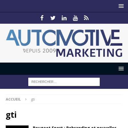
ACCUEIL
gti
gti
Peugeot Sport : Rebranding et nouvelles