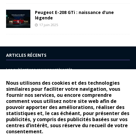
Peugeot E-208 GTi : naissance d’une
légende
17 juin 2025
ARTICLES RÉCENTS
Les publications reprennent bientôt…
DS N°8 : Oui, les français vont parfois trop loin.
Nous utilisons des cookies et des technologies
14 juillet : nouveau film de marque pour Citroën
similaires pour faciliter votre navigation, vous
fournir nos services, ou encore comprendre
Renault Espace : voyage, voyage…
comment vous utilisez notre site web afin de
pouvoir apporter des améliorations, réaliser des
Peugeot E-208 GTi : naissance d’une légende
statistiques et, le cas échéant, pour présenter des
publicités, y compris des publicités basées sur vos
COMMENTAIRES RÉCENTS
centres d’intérêt, sous réserve du recueil de votre
consentement.
Bernard Dardart
dans
Dacia Sandero : pour les gens vrais