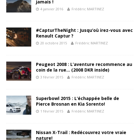
jamais !
4 janvier 2016
Frédéric MARTINEZ
#CapturTheNight : Jusqu’où irez-vous avec
Renault Captur ?
20 octobre 2015
Frédéric MARTINEZ
Peugeot 2008 : L’aventure recommence au
coin de la rue… (2008 DKR inside)
3 février 2015
Frédéric MARTINEZ
Superbowl 2015 : L’échappée belle de
Pierce Brosnan en Kia Sorento!
1 février 2015
Frédéric MARTINEZ
Nissan X-Trail : Redécouvrez votre vraie
nature!