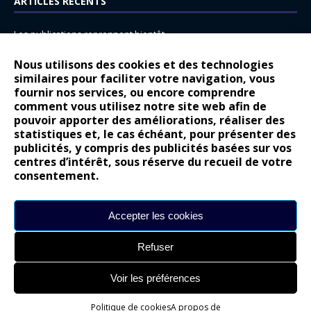
ARTICLES RÉCENTS
Les publications reprennent bientôt…
DS N°8 : Oui, les français vont parfois trop loin.
Nous utilisons des cookies et des technologies
similaires pour faciliter votre navigation, vous
14 juillet : nouveau film de marque pour Citroën
fournir nos services, ou encore comprendre
Renault Espace : voyage, voyage…
comment vous utilisez notre site web afin de
pouvoir apporter des améliorations, réaliser des
Peugeot E-208 GTi : naissance d’une légende
statistiques et, le cas échéant, pour présenter des
publicités, y compris des publicités basées sur vos
COMMENTAIRES RÉCENTS
centres d’intérêt, sous réserve du recueil de votre
consentement.
Bernard Dardart
dans
Dacia Sandero : pour les gens vrais
Gilly
dans
Citroën ë-C3 : la révolution a commencé
Accepter les cookies
gyo
dans
Alpine A290 : L’irrésistible attraction de la légèreté
Refuser
leroy
dans
Lancia Ypsilon : naturellement envoûtante ?
maria
dans
Nouvelle Opel Corsa : Yes of Corsa !
Voir les préférences
Politique de cookies
A propos de
Site réalisé par
Alexandre Hamed