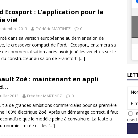
8 GTi : naissance d’une légende
ACTUS
d Ecosport : L’application pour la
 Honda dévoile un spot publicitaire… confiné!
ACTUS
ie vie!
septembre 2013
Frédéric MARTINEZ
0
nté dans sa version européenne au dernier salon de
e, le crossover compact de Ford, l’Ecosport, entamera sa
 de commercialisation après avoir joué les vedettes sur le
 du constructeur au salon de Francfort.
[…]
LET
ault Zoé : maintenant en appli
ad…
No
juillet 2013
Frédéric MARTINEZ
0
E-m
lt a de grandes ambitions commerciales pour sa première
ine 100% électrique Zoé. Après un démarrage correct, il faut
I 
reconnaître que le modèle peine à convaincre. La faute a
used 
utonomie limitée et des
[…]