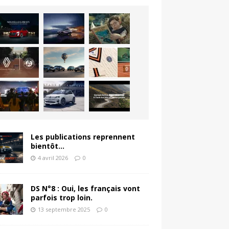
Les publications reprennent
bientôt…
4 avril 2026
0
DS N°8 : Oui, les français vont
parfois trop loin.
13 septembre 2025
0