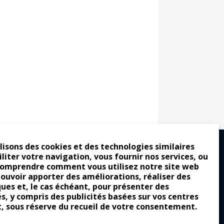
lisons des cookies et des technologies similaires
iliter votre navigation, vous fournir nos services, ou
comprendre comment vous utilisez notre site web
ro : pour les gens vrais
pouvoir apporter des améliorations, réaliser des
ques et, le cas échéant, pour présenter des
tion a commencé
és, y compris des publicités basées sur vos centres
e attraction de la légèreté
t, sous réserve du recueil de votre consentement.
llement envoûtante ?