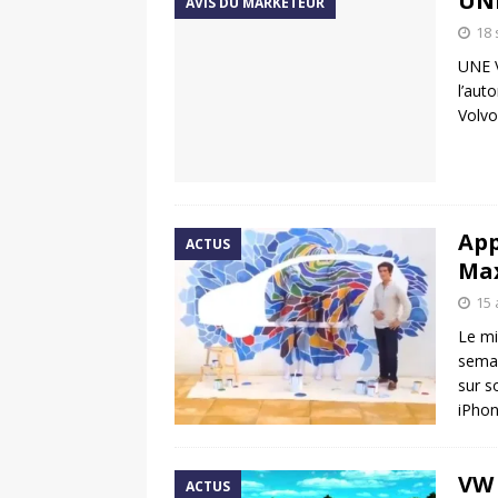
UN
AVIS DU MARKETEUR
18
UNE 
l’aut
Volvo
App
ACTUS
Ma
15 
Le mi
semai
sur s
iPhon
VW 
ACTUS