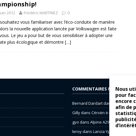
mpionship!
juin 2012
Frédéric MARTINEZ
0
souhaitez vous familiariser avec l’éco-conduite de manière
Alors la nouvelle application lancée par Volkswagen est faite
vous. Le jeu a pour but de vous sensibiliser à adopter une
ite plus écologique et démontre
[…]
Nous uti
COMMENTAIRES RÉCENTS
pour fac
encore 
Bernard Dardart
dans
Dacia Sande
afin de 
statisti
Gilly
dans
Citroën ë-C3 : la révolu
publicit
gyo
dans
Alpine A290 : L’irrésistibl
d’intérê
leroy
dans
Lancia Ypsilon : nature