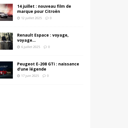
14 juillet : nouveau film de
marque pour Citroën
12 juillet 2025
0
Renault Espace : voyage,
voyage…
6 juillet 2025
0
Peugeot E-208 GTi : naissance
d’une légende
17 juin 2025
0