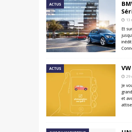
BMW
ACTUS
Sér
13
Et su
jusqu
inédi
Conne
VW 
ACTUS
29 
Je vo
grand
et av
attise