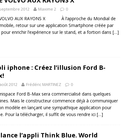
E VOLVO AUX RAYONS X
 septembre 2012
Maxime 2
0
VOLVO AUX RAYONS X À l’approche du Mondial de
omobile, retour sur une application Smartphone créée par
 pour enrichir l’expérience sur le stand, et a fortiori dans
[…]
li iphone : Créez l’illusion Ford B-
x!
août 2012
Frédéric MARTINEZ
0
nispace Ford B-Max sera commercialisé dans quelques
nes. Mais le constructeur commence déjà à communiquer
on modèle en lançant une sympathique application pour
e. Pour la télécharger, il suffit de vous rendre ici
[…]
lance l’appli Think Blue. World