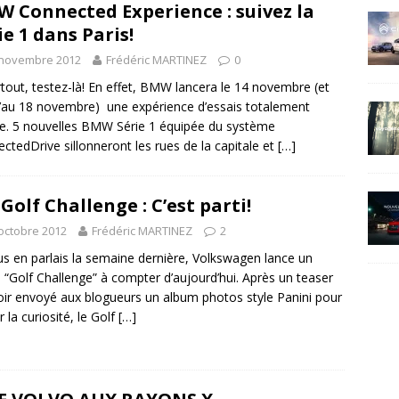
 Connected Experience : suivez la
ie 1 dans Paris!
 novembre 2012
Frédéric MARTINEZ
0
rtout, testez-là! En effet, BMW lancera le 14 novembre (et
’au 18 novembre) une expérience d’essais totalement
te. 5 nouvelles BMW Série 1 équipée du système
ctedDrive sillonneront les rues de la capitale et
[…]
Golf Challenge : C’est parti!
octobre 2012
Frédéric MARTINEZ
2
us en parlais la semaine dernière, Volkswagen lance un
 “Golf Challenge” à compter d’aujourd’hui. Après un teaser
oir envoyé aux blogueurs un album photos style Panini pour
r la curiosité, le Golf
[…]