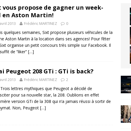
t vous propose de gagner un week-
 en Aston Martin!
avril 2013
Frédéric MARTINEZ
0
s quelques semaines, Sixt propose plusieurs véhicules de la
 Aston Martin à la location dans ses agences! Pour fêter
 Sixt organise un petit concours très simple sur Facebook. Il
uffit de “liker”
[…]
ai Peugeot 208 GTi : GTi is back?
avril 2013
Frédéric MARTINEZ
2
Trois lettres mythiques que Peugeot a décidé de
sciter pour sa nouvelle star, la 208. Oublions en effet
émère version GTi de la 308 qui n’a jamais réussi à sortir de
onymat. Non, Peugeot
[…]