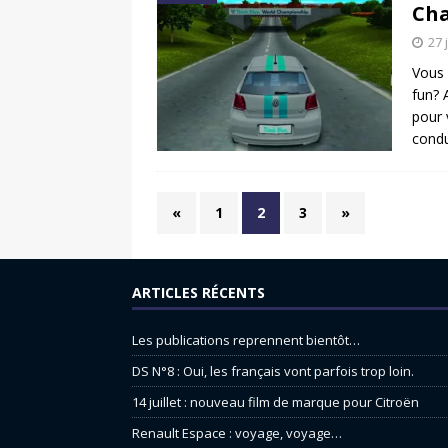
Cha
27 
Vous 
fun? 
pour 
condu
«
1
2
3
»
ARTICLES RÉCENTS
Les publications reprennent bientôt…
DS N°8 : Oui, les français vont parfois trop loin.
14 juillet : nouveau film de marque pour Citroën
Renault Espace : voyage, voyage…