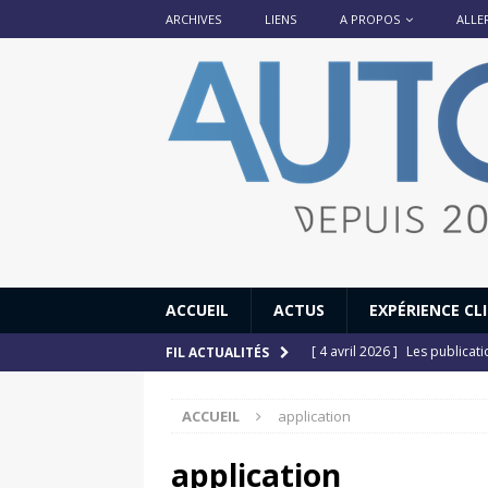
ARCHIVES
LIENS
A PROPOS
ALLE
ACCUEIL
ACTUS
EXPÉRIENCE CL
[ 4 avril 2026 ]
Les publicat
FIL ACTUALITÉS
[ 13 septembre 2025 ]
DS N°
ACCUEIL
application
[ 12 juillet 2025 ]
14 juillet
[ 6 juillet 2025 ]
Renault Esp
application