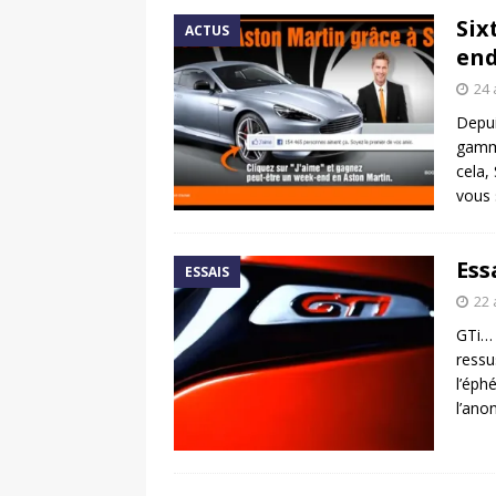
Six
ACTUS
end
24 
Depui
gamme
cela,
vous s
Ess
ESSAIS
22 
GTi… 
ressu
l’éph
l’an