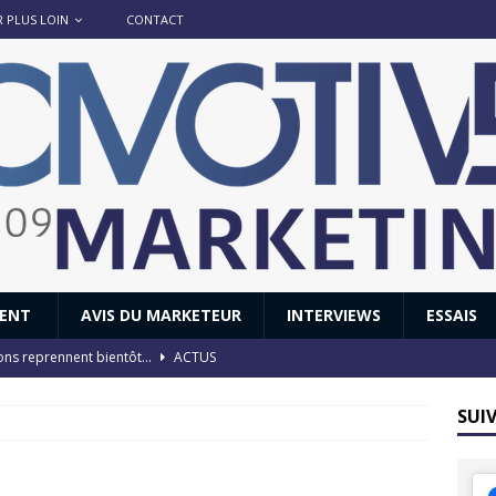
R PLUS LOIN
CONTACT
IENT
AVIS DU MARKETEUR
INTERVIEWS
ESSAIS
ions reprennent bientôt…
ACTUS
8 : Oui, les français vont parfois trop loin.
ACTUS
SUI
 : nouveau film de marque pour Citroën
AVIS DU MARKETEUR
ace : voyage, voyage…
ACTUS