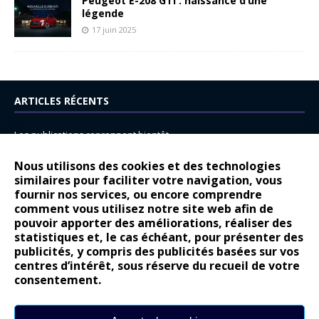
Peugeot E-208 GTi : naissance d’une
légende
17 juin 2025
ARTICLES RÉCENTS
Les publications reprennent bientôt…
DS N°8 : Oui, les français vont parfois trop loin.
Nous utilisons des cookies et des technologies
similaires pour faciliter votre navigation, vous
14 juillet : nouveau film de marque pour Citroën
fournir nos services, ou encore comprendre
Renault Espace : voyage, voyage…
comment vous utilisez notre site web afin de
pouvoir apporter des améliorations, réaliser des
Peugeot E-208 GTi : naissance d’une légende
statistiques et, le cas échéant, pour présenter des
publicités, y compris des publicités basées sur vos
COMMENTAIRES RÉCENTS
centres d’intérêt, sous réserve du recueil de votre
consentement.
Bernard Dardart
dans
Dacia Sandero : pour les gens vrais
Gilly
dans
Citroën ë-C3 : la révolution a commencé