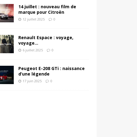
14 juillet : nouveau film de
marque pour Citroën
12 juillet 2025
0
Renault Espace : voyage,
voyage…
6 juillet 2025
0
Peugeot E-208 GTi : naissance
d’une légende
17 juin 2025
0