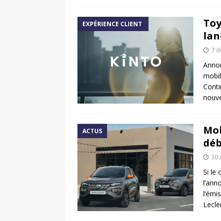
Toy
EXPÉRIENCE CLIENT
lan
7 
Annon
mobil
Conti
nouve
Mob
ACTUS
déb
30
Si le
l’ann
l’émi
Lecle