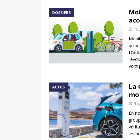
[ 17 juin 2025 ]
Peugeot E-20
Mob
DOSSIERS
[ 11 avril 2020 ]
#StayHome :
acc
16
Mobil
qu’on
D’aut
l’évo
vont
La 
ACTUS
mob
4 j
En no
group
vérit
les p