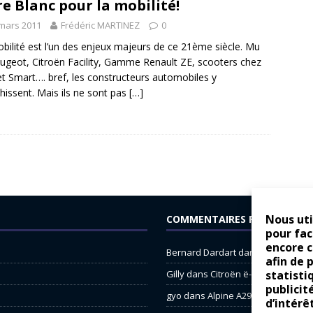
re Blanc pour la mobilité!
mars 2011
Frédéric MARTINEZ
0
bilité est l’un des enjeux majeurs de ce 21ème siècle. Mu
ugeot, Citroën Facility, Gamme Renault ZE, scooters chez
et Smart…. bref, les constructeurs automobiles y
chissent. Mais ils ne sont pas
[…]
Nous uti
COMMENTAIRES RÉCENTS
pour fac
encore 
Bernard Dardart
dans
Dacia Sande
afin de 
Gilly
dans
Citroën ë-C3 : la révolu
statisti
publicit
gyo
dans
Alpine A290 : L’irrésistibl
d’intérê