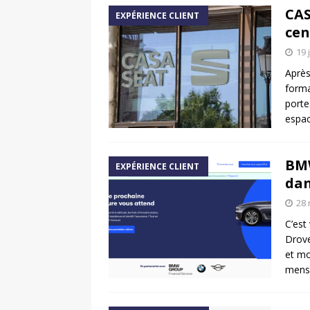
CAS
EXPÉRIENCE CLIENT
cen
19 
Après
forma
porte
espac
BMW
EXPÉRIENCE CLIENT
dan
28 
C’est
Drove
et mo
mensu