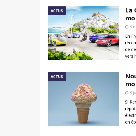
La 
ACTUS
mob
9 
En Fr
récem
de dé
vers l
Nou
ACTUS
mob
9 j
Si Re
réput
élect
en ét