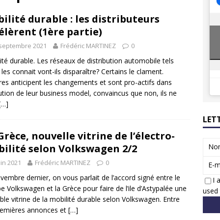
8 GTi : naissance d’une légende
ACTUS
ilité durable : les distributeurs
 Honda dévoile un spot publicitaire… confiné!
ACTUS
élèrent (1ère partie)
 septembre 2021
Frédéric MARTINEZ
0
ité durable. Les réseaux de distribution automobile tels
 les connait vont-ils disparaître? Certains le clament.
res anticipent les changements et sont pro-actifs dans
lution de leur business model, convaincus que non, ils ne
[…]
LET
Grèce, nouvelle vitrine de l’électro-
ilité selon Volkswagen 2/2
No
uin 2021
Frédéric MARTINEZ
0
E-m
vembre dernier, on vous parlait de l’accord signé entre le
I 
e Volkswagen et la Grèce pour faire de l’ile d’Astypalée une
used 
able vitrine de la mobilité durable selon Volkswagen. Entre
remières annonces et
[…]