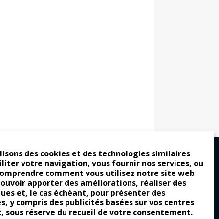
lisons des cookies et des technologies similaires
iliter votre navigation, vous fournir nos services, ou
comprendre comment vous utilisez notre site web
ro : pour les gens vrais
pouvoir apporter des améliorations, réaliser des
tion a commencé
ques et, le cas échéant, pour présenter des
és, y compris des publicités basées sur vos centres
e attraction de la légèreté
t, sous réserve du recueil de votre consentement.