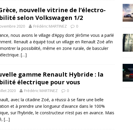
Grèce, nouvelle vitrine de l’électro-
ilité selon Volkswagen 1/2
novembre 2020
Frédéric MARTINEZ
0
ance, nous avons le village d’Appy dont Jérôme vous a parlé
ment. Renault a équipé tout un village en Renault Zoé afin
montrer la possibilité, même en zone rurale, de basculer
’électrique.
[…]
velle gamme Renault Hybride : la
ilité électrique pour vous
uillet 2020
Frédéric MARTINEZ
0
nault, avec la citadine Zoé, a réussi à se faire une belle
ation et à prendre une longueur d’avance dans le 100%
rique, sur l’hybride, le constructeur n’est pas en avance. Mais
é,
[…]