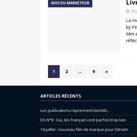
Liv
AVIS DU MARKETEUR
30 
La mo
by Pe
Mini 
réflé
1
2
…
9
»
ARTICLES RÉCENTS
Les publications reprennent bientôt…
DS N°8 : Oui, les français vont parfois trop loin.
14 juillet : nouveau film de marque pour Citroën