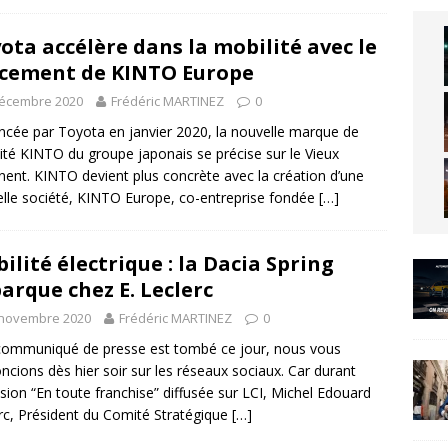
ota accélère dans la mobilité avec le
cement de KINTO Europe
décembre 2020
Frédéric MARTINEZ
0
cée par Toyota en janvier 2020, la nouvelle marque de
ité KINTO du groupe japonais se précise sur le Vieux
nent. KINTO devient plus concrète avec la création d’une
lle société, KINTO Europe, co-entreprise fondée
[…]
ilité électrique : la Dacia Spring
arque chez E. Leclerc
 novembre 2020
Frédéric MARTINEZ
0
 communiqué de presse est tombé ce jour, nous vous
oncions dès hier soir sur les réseaux sociaux. Car durant
ssion “En toute franchise” diffusée sur LCI, Michel Edouard
rc, Président du Comité Stratégique
[…]