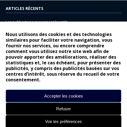
ARTICLES RÉCENTS
Les publications reprennent bientôt…
DS N°8 : Oui, les français vont parfois trop loin.
Nous utilisons des cookies et des technologies
14 juillet : nouveau film de marque pour Citroën
similaires pour faciliter votre navigation, vous
fournir nos services, ou encore comprendre
Renault Espace : voyage, voyage…
comment vous utilisez notre site web afin de
pouvoir apporter des améliorations, réaliser des
Peugeot E-208 GTi : naissance d’une légende
statistiques et, le cas échéant, pour présenter des
publicités, y compris des publicités basées sur vos
COMMENTAIRES RÉCENTS
centres d’intérêt, sous réserve du recueil de votre
consentement.
Bernard Dardart
dans
Dacia Sandero : pour les gens vrais
Gilly
dans
Citroën ë-C3 : la révolution a commencé
Accepter les cookies
gyo
dans
Alpine A290 : L’irrésistible attraction de la légèreté
Refuser
leroy
dans
Lancia Ypsilon : naturellement envoûtante ?
maria
dans
Nouvelle Opel Corsa : Yes of Corsa !
Voir les préférences