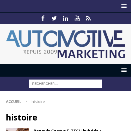
ACCUEIL
histoire
histoire
Renault Captur E-TECH hybride :