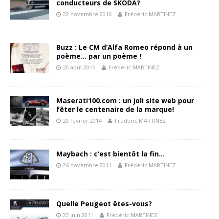
conducteurs de SKODA?
22 novembre 2016
Frédéric MARTINEZ
Buzz : Le CM d’Alfa Romeo répond à un
poème… par un poème !
20 août 2015
Frédéric MARTINEZ
Maserati100.com : un joli site web pour
fêter le centenaire de la marque!
20 février 2014
Frédéric MARTINEZ
Maybach : c’est bientôt la fin…
26 novembre 2011
Frédéric MARTINEZ
Quelle Peugeot êtes-vous?
23 juin 2011
Frédéric MARTINEZ