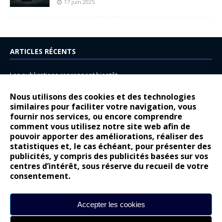
17 juin 2025
ARTICLES RÉCENTS
Les publications reprennent bientôt…
DS N°8 : Oui, les français vont parfois trop loin.
Nous utilisons des cookies et des technologies
similaires pour faciliter votre navigation, vous
14 juillet : nouveau film de marque pour Citroën
fournir nos services, ou encore comprendre
Renault Espace : voyage, voyage…
comment vous utilisez notre site web afin de
pouvoir apporter des améliorations, réaliser des
Peugeot E-208 GTi : naissance d’une légende
statistiques et, le cas échéant, pour présenter des
publicités, y compris des publicités basées sur vos
COMMENTAIRES RÉCENTS
centres d’intérêt, sous réserve du recueil de votre
consentement.
Bernard Dardart
dans
Dacia Sandero : pour les gens vrais
Gilly
dans
Citroën ë-C3 : la révolution a commencé
Accepter les cookies
gyo
dans
Alpine A290 : L’irrésistible attraction de la légèreté