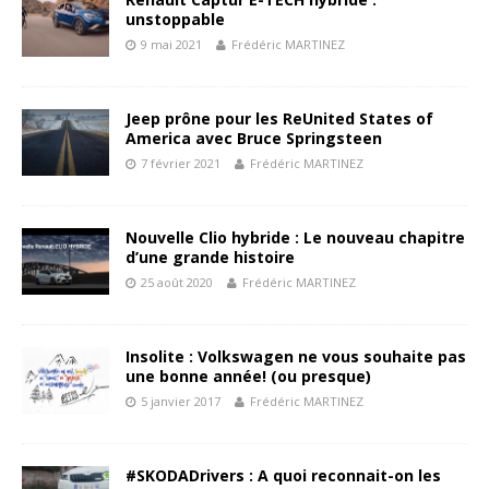
unstoppable
9 mai 2021
Frédéric MARTINEZ
Jeep prône pour les ReUnited States of
America avec Bruce Springsteen
7 février 2021
Frédéric MARTINEZ
Nouvelle Clio hybride : Le nouveau chapitre
d’une grande histoire
25 août 2020
Frédéric MARTINEZ
Insolite : Volkswagen ne vous souhaite pas
une bonne année! (ou presque)
5 janvier 2017
Frédéric MARTINEZ
#SKODADrivers : A quoi reconnait-on les