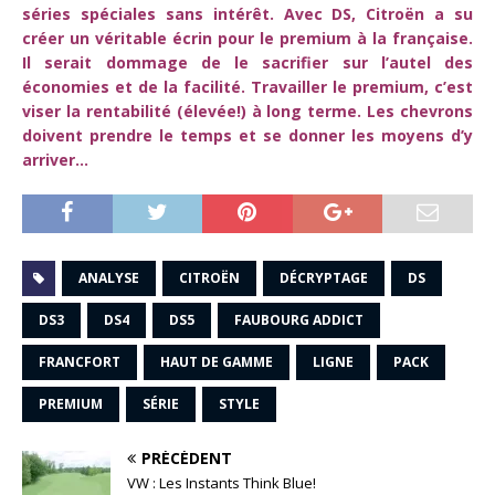
séries spéciales sans intérêt. Avec DS, Citroën a su
créer un véritable écrin pour le premium à la française.
Il serait dommage de le sacrifier sur l’autel des
économies et de la facilité. Travailler le premium, c’est
viser la rentabilité (élevée!) à long terme. Les chevrons
doivent prendre le temps et se donner les moyens d’y
arriver…
ANALYSE
CITROËN
DÉCRYPTAGE
DS
DS3
DS4
DS5
FAUBOURG ADDICT
FRANCFORT
HAUT DE GAMME
LIGNE
PACK
PREMIUM
SÉRIE
STYLE
PRÉCÉDENT
VW : Les Instants Think Blue!