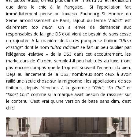
est plutôt réussi, on est plus dans le “m’as tu vu” et l’exhibition
que dans le chic à la française… Si l’appellation fait
immédiatement pensé au luxueux Faubourg St Honoré du
8ème arrondissement de Paris, l’ajout du terme “
Addict
” est
clairement
too much
. On a envie de demander aux
responsables de la ligne DS d’où vient ce besoin de sans cesse
en rajouter! A la manière de la très pompeuse finition “
Ultra
Prestige
” dont le nom “
ultra ridicule
” se fait un peu oublier par
l’élégance -relative – de la DS3 dans cet accoutrement, les
marketeurs de Citroën, semble-t-il peu habitués au luxe, n’ont
pas encore compris que le trop est souvent l’ennemi du bien.
Déjà au lancement de la DS3, nombreux sont ceux à avoir
raillé une seule chose sur la mignonne : les appellations de ses
finitions, depuis étendues à la gamme : “
Chic
“, “
So Chic
” et
“
Sport Chic
” comme si la marque avait besoin de rassurer sur
le contenu. C’est vrai qu’une version de base sans clim, c’est
chic!