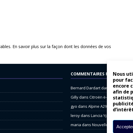
rables.
En savoir plus sur la façon dont les données de vos
Nous uti
COMMENTAIRES RÉCENTS
pour fac
encore 
Bernard Dardart
dans
Dacia Sande
afin de 
Gilly
dans
Citroën ë-C3 : la révolu
statisti
publicit
gyo
dans
Alpine A290 : L’irrésistibl
d’intérê
leroy
dans
Lancia Ypsilon : nature
maria
dans
Nouvelle Opel Corsa : 
Accepter