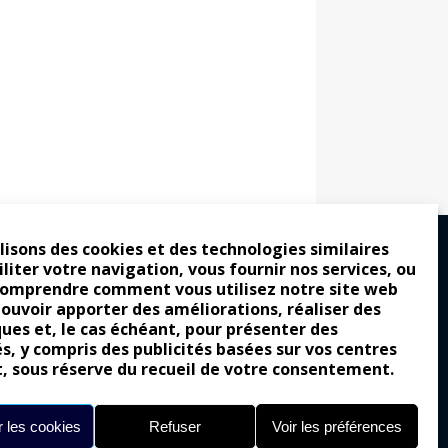
lisons des cookies et des technologies similaires
iliter votre navigation, vous fournir nos services, ou
comprendre comment vous utilisez notre site web
ro : pour les gens vrais
pouvoir apporter des améliorations, réaliser des
tion a commencé
ques et, le cas échéant, pour présenter des
és, y compris des publicités basées sur vos centres
e attraction de la légèreté
t, sous réserve du recueil de votre consentement.
llement envoûtante ?
Yes of Corsa !
 les cookies
Refuser
Voir les préférences