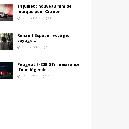
14 juillet : nouveau film de
marque pour Citroën
12 juillet 2025
0
Renault Espace : voyage,
voyage…
6 juillet 2025
0
Peugeot E-208 GTi : naissance
d’une légende
17 juin 2025
0