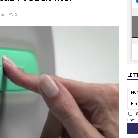
8 GTi : naissance d’une légende
ACTUS
 Honda dévoile un spot publicitaire… confiné!
ACTUS
tus
0
LET
No
E-m
I 
used 