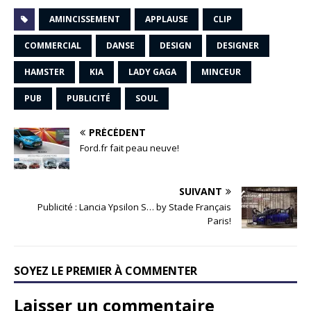
AMINCISSEMENT
APPLAUSE
CLIP
COMMERCIAL
DANSE
DESIGN
DESIGNER
HAMSTER
KIA
LADY GAGA
MINCEUR
PUB
PUBLICITÉ
SOUL
PRÉCÉDENT
Ford.fr fait peau neuve!
SUIVANT
Publicité : Lancia Ypsilon S… by Stade Français
Paris!
SOYEZ LE PREMIER À COMMENTER
Laisser un commentaire