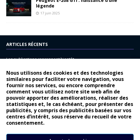
Peugeot E-208 GTi : naissance d’une
légende
17 juin 2025
ARTICLES RÉCENTS
Les publications reprennent bientôt…
DS N°8 : Oui, les français vont parfois trop loin.
Nous utilisons des cookies et des technologies
14 juillet : nouveau film de marque pour Citroën
similaires pour faciliter votre navigation, vous
fournir nos services, ou encore comprendre
Renault Espace : voyage, voyage…
comment vous utilisez notre site web afin de
pouvoir apporter des améliorations, réaliser des
Peugeot E-208 GTi : naissance d’une légende
statistiques et, le cas échéant, pour présenter des
publicités, y compris des publicités basées sur vos
COMMENTAIRES RÉCENTS
centres d’intérêt, sous réserve du recueil de votre
consentement.
Bernard Dardart
dans
Dacia Sandero : pour les gens vrais
Gilly
dans
Citroën ë-C3 : la révolution a commencé