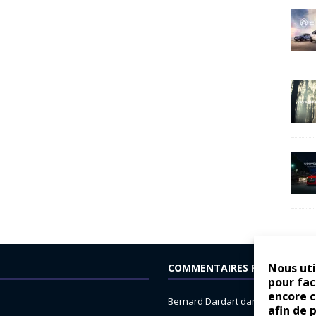
Nous uti
COMMENTAIRES RÉCENTS
pour fac
encore 
Bernard Dardart
dans
Dacia Sande
afin de 