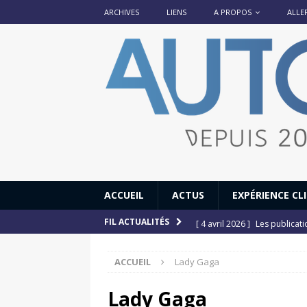
ARCHIVES
LIENS
A PROPOS
ALLE
ACCUEIL
ACTUS
EXPÉRIENCE CL
[ 4 avril 2026 ]
Les publicat
FIL ACTUALITÉS
[ 13 septembre 2025 ]
DS N°
ACCUEIL
Lady Gaga
[ 12 juillet 2025 ]
14 juillet
[ 6 juillet 2025 ]
Renault Esp
Lady Gaga