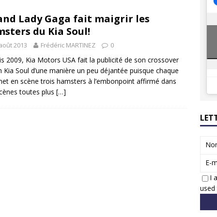
8 GTi : naissance d’une légende
ACTUS
nd Lady Gaga fait maigrir les
 Honda dévoile un spot publicitaire… confiné!
ACTUS
sters du Kia Soul!
août 2013
Frédéric MARTINEZ
0
s 2009, Kia Motors USA fait la publicité de son crossover
n Kia Soul d’une manière un peu déjantée puisque chaque
et en scène trois hamsters à l’embonpoint affirmé dans
cènes toutes plus
[…]
LET
No
E-m
I 
used 