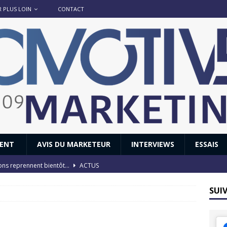
R PLUS LOIN
CONTACT
IENT
AVIS DU MARKETEUR
INTERVIEWS
ESSAIS
ions reprennent bientôt…
ACTUS
8 : Oui, les français vont parfois trop loin.
ACTUS
SUI
 : nouveau film de marque pour Citroën
AVIS DU MARKETEUR
ace : voyage, voyage…
ACTUS