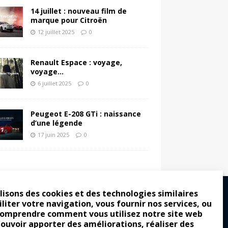
14 juillet : nouveau film de
marque pour Citroën
12 juillet 2025
0
Renault Espace : voyage,
voyage…
6 juillet 2025
0
Peugeot E-208 GTi : naissance
d’une légende
17 juin 2025
0
lisons des cookies et des technologies similaires
iliter votre navigation, vous fournir nos services, ou
comprendre comment vous utilisez notre site web
ro : pour les gens vrais
pouvoir apporter des améliorations, réaliser des