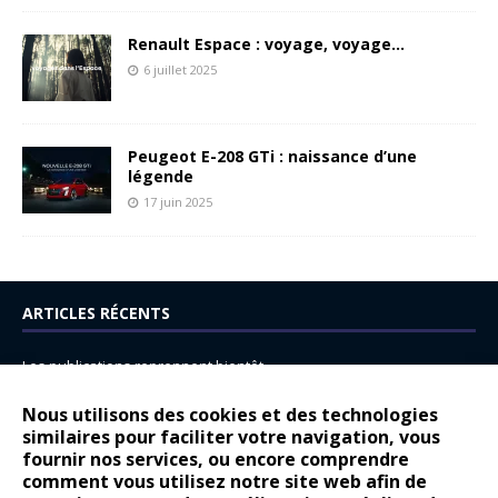
Renault Espace : voyage, voyage…
6 juillet 2025
Peugeot E-208 GTi : naissance d’une
légende
17 juin 2025
ARTICLES RÉCENTS
Les publications reprennent bientôt…
DS N°8 : Oui, les français vont parfois trop loin.
Nous utilisons des cookies et des technologies
14 juillet : nouveau film de marque pour Citroën
similaires pour faciliter votre navigation, vous
fournir nos services, ou encore comprendre
Renault Espace : voyage, voyage…
comment vous utilisez notre site web afin de