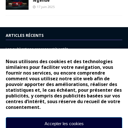
légende
17 juin 2025
ARTICLES RÉCENTS
Les publications reprennent bientôt…
DS N°8 : Oui, les français vont parfois trop loin.
Nous utilisons des cookies et des technologies
14 juillet : nouveau film de marque pour Citroën
similaires pour faciliter votre navigation, vous
fournir nos services, ou encore comprendre
Renault Espace : voyage, voyage…
comment vous utilisez notre site web afin de
pouvoir apporter des améliorations, réaliser des
Peugeot E-208 GTi : naissance d’une légende
statistiques et, le cas échéant, pour présenter des
publicités, y compris des publicités basées sur vos
COMMENTAIRES RÉCENTS
centres d’intérêt, sous réserve du recueil de votre
consentement.
Bernard Dardart
dans
Dacia Sandero : pour les gens vrais
Gilly
dans
Citroën ë-C3 : la révolution a commencé
Accepter les cookies