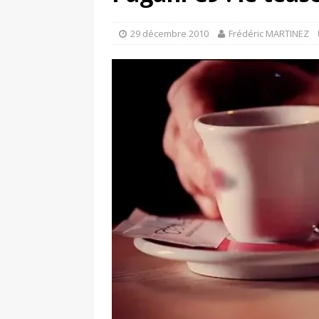
[ 17 juin 2025 ]
Peugeot E-20
[ 11 avril 2020 ]
#StayHome :
29 décembre 2010
Frédéric MARTINEZ