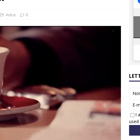
8 GTi : naissance d’une légende
ACTUS
 Honda dévoile un spot publicitaire… confiné!
ACTUS
Actus
0
LET
No
E-m
I 
used 