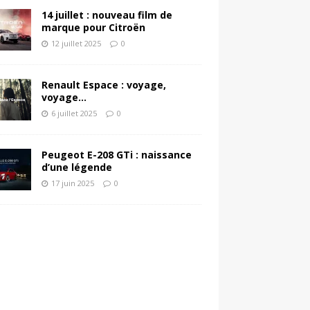
14 juillet : nouveau film de
marque pour Citroën
12 juillet 2025
0
Renault Espace : voyage,
voyage…
6 juillet 2025
0
Peugeot E-208 GTi : naissance
d’une légende
17 juin 2025
0