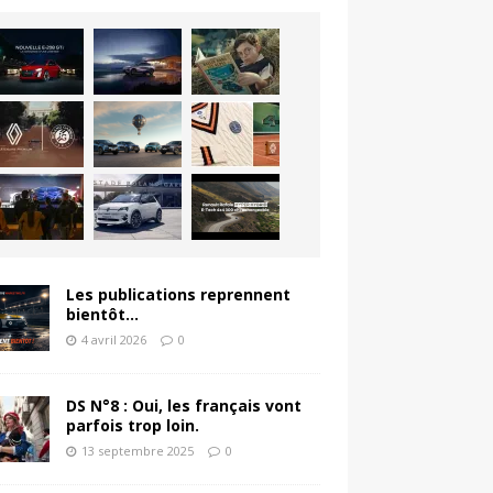
Les publications reprennent
bientôt…
4 avril 2026
0
DS N°8 : Oui, les français vont
parfois trop loin.
13 septembre 2025
0