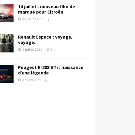
14 juillet : nouveau film de
marque pour Citroën
12 juillet 2025
0
Renault Espace : voyage,
voyage…
6 juillet 2025
0
Peugeot E-208 GTi : naissance
d’une légende
17 juin 2025
0