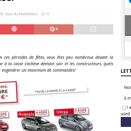
ions reprennent bientôt…
ACTUS
8 : Oui, les français vont parfois trop loin.
ACTUS
Avis du Marketeur
0
 ces périodes de fêtes, vous êtes peu nombreux devant la
me à la casse s’achève demain soir et les constructeurs, quels
pour engendrer un maximum de commandes!
LET
No
E-m
I 
used 