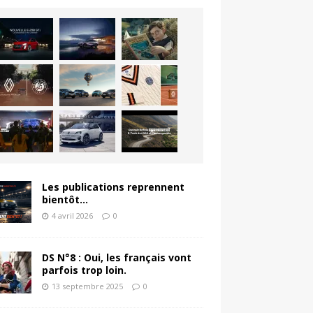
Les publications reprennent
bientôt…
4 avril 2026
0
DS N°8 : Oui, les français vont
parfois trop loin.
13 septembre 2025
0