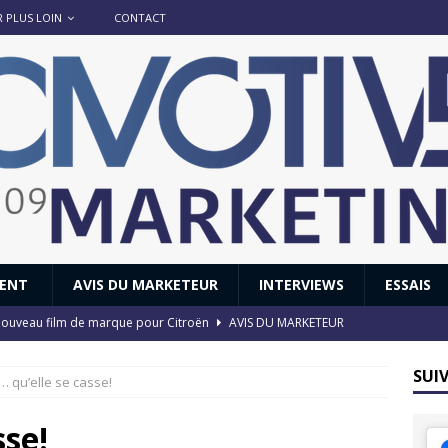
R PLUS LOIN
CONTACT
IENT
AVIS DU MARKETEUR
INTERVIEWS
ESSAIS
 : nouveau film de marque pour Citroën
AVIS DU MARKETEUR
ace : voyage, voyage…
ACTUS
SUI
… qu’elle se casse!
8 GTi : naissance d’une légende
ACTUS
 Honda dévoile un spot publicitaire… confiné!
ACTUS
sse!